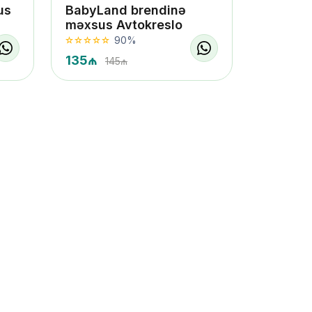
us
BabyLand brendinə
məxsus Avtokreslo
90%
135₼
145₼