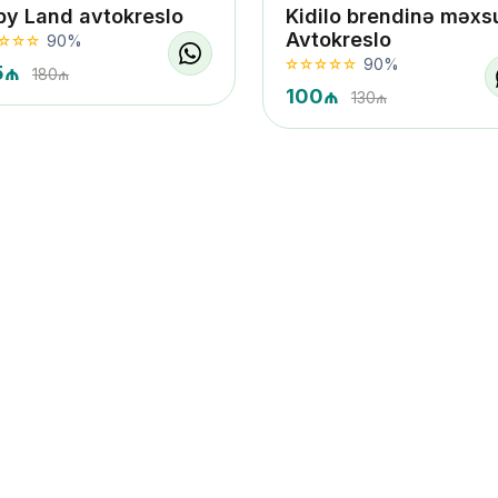
by Land avtokreslo
Kidilo brendinə məxs
Avtokreslo
90%
90%
5₼
180₼
100₼
130₼