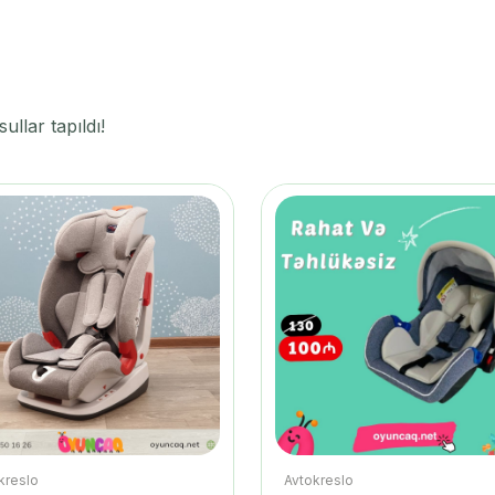
llar tapıldı!
kreslo
Avtokreslo