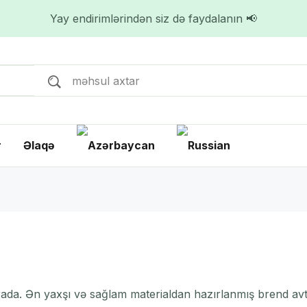
Yay endirimlərindən siz də faydalanın 📢
r
Əlaqə
rada. Ən yaxşı və sağlam materialdan hazırlanmış brend avt