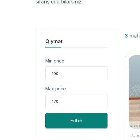
sifariş edə bilərsiniz.
3
məhsu
Qiymət
Min price
Max price
Filter
Avto