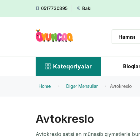
0517730395
Bakı
Kateqoriyalar
Bloqla
Home
Digər Məhsullar
Avtokreslo
Avtokreslo
Avtokreslo satisi ən münasib qiymətlərlə bu