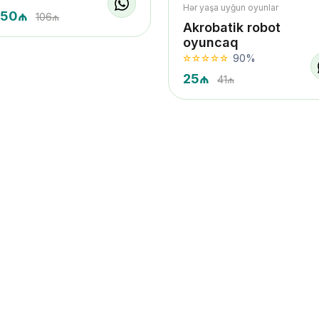
Hər yaşa uyğun oyunlar
.50₼
106₼
Akrobatik robot
oyuncaq
90%
25₼
41₼