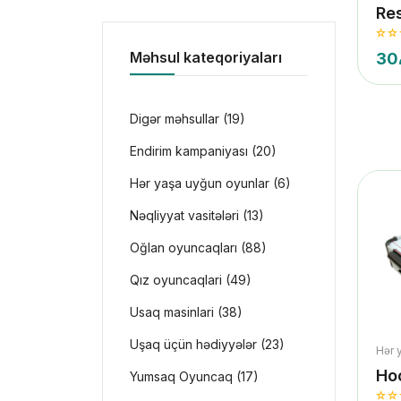
Re
Məhsul kateqoriyaları
30
Digər məhsullar (19)
Endirim kampaniyası (20)
Hər yaşa uyğun oyunlar (6)
Nəqliyyat vasitələri (13)
Oğlan oyuncaqları (88)
Qız oyuncaqlari (49)
Usaq masinlari (38)
Uşaq üçün hədiyyələr (23)
Hər 
Ho
Yumsaq Oyuncaq (17)