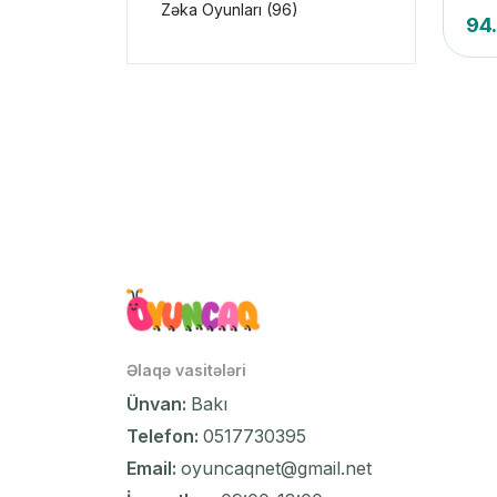
Zəka Oyunları (96)
94
Əlaqə vasitələri
Ünvan:
Bakı
Telefon:
0517730395
Email:
oyuncaqnet@gmail.net