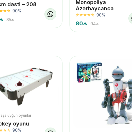
Monopoliya
sm dəsti – 208
Azərbaycanca
90%
90%
₼
35₼
80₼
94₼
yaşa uyğun oyunlar
ckey oyunu
90%