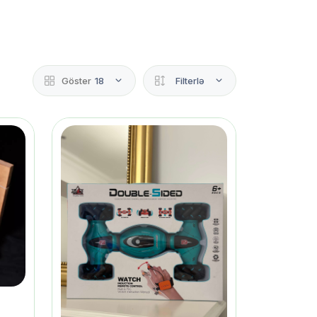
Göster
18
Filterlə