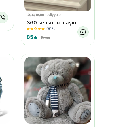
Uşaq üçün hədiyyələr
360 sensorlu maşın
90%
85₼
108₼