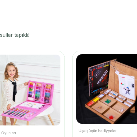
llar tapıldı!
Uşaq üçün hədiyyələr
 Oyunları