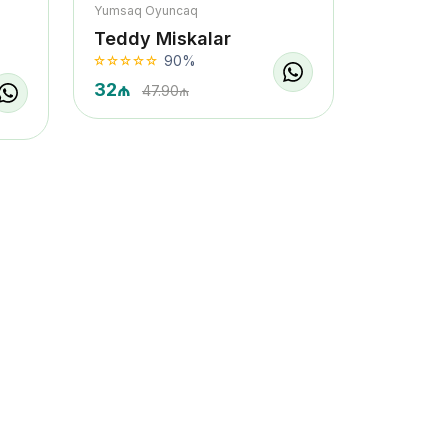
Yumsaq Oyuncaq
Teddy Miskalar
90%
32₼
47.90₼