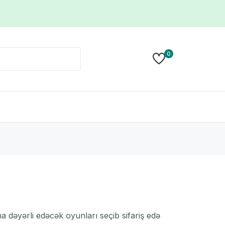
0
 dəyərli edəcək oyunları seçib sifariş edə