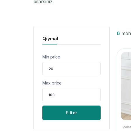
bilərsiniz.
6
məhsu
Qiymət
Min price
Max price
Filter
Zəka