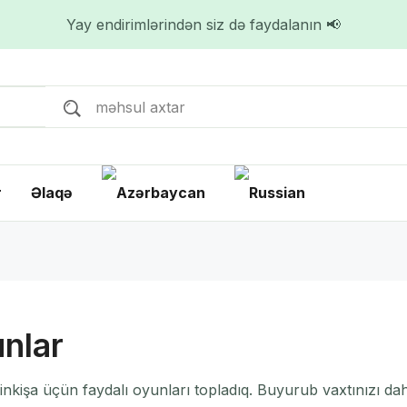
Yay endirimlərindən siz də faydalanın 📢
r
Əlaqə
nlar
kişa üçün faydalı oyunları topladıq. Buyurub vaxtınızı daha