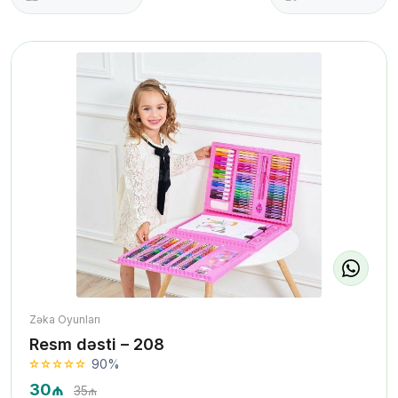
Zəka Oyunları
Resm dəsti – 208
90%
30₼
35₼