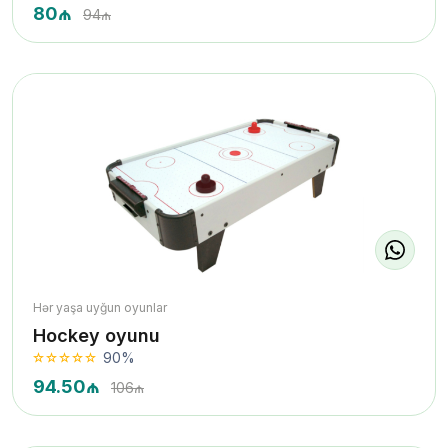
80₼
94₼
Hər yaşa uyğun oyunlar
Hockey oyunu
90%
94.50₼
106₼