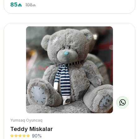
85₼
108₼
Yumsaq Oyuncaq
Teddy Miskalar
90%