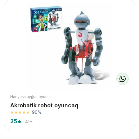
Hər yaşa uyğun oyunlar
Akrobatik robot oyuncaq
90%
25₼
41₼