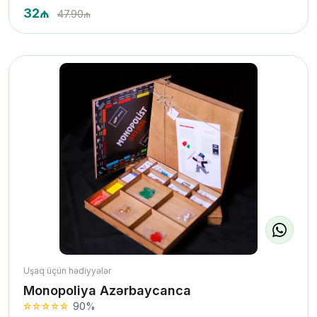
32₼
47.90₼
Uşaq üçün hədiyyələr
Monopoliya Azərbaycanca
90%