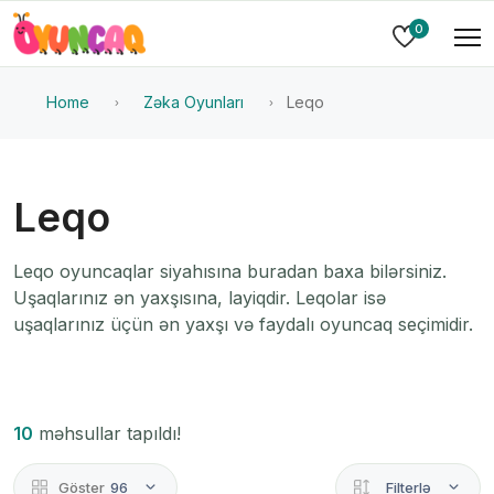
0
Home
Zəka Oyunları
Leqo
Leqo
Leqo oyuncaqlar siyahısına buradan baxa bilərsiniz.
Uşaqlarınız ən yaxşısına, layiqdir. Leqolar isə
uşaqlarınız üçün ən yaxşı və faydalı oyuncaq seçimidir.
10
məhsullar tapıldı!
Göster
96
Filterlə