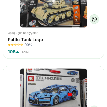
Uşaq üçün hədiyyələr
Pultlu Tank Leqo
90%
105₼
120₼