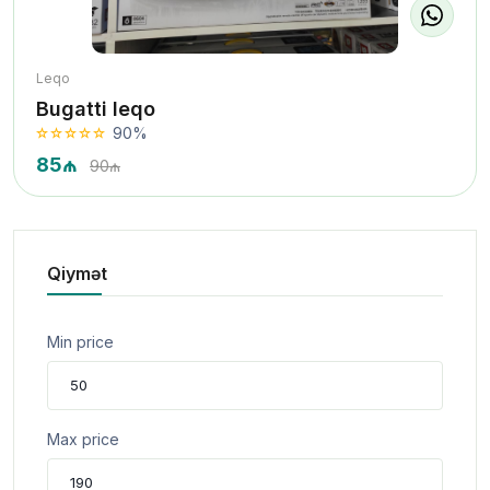
Leqo
Bugatti leqo
90%
85₼
90₼
Qiymət
Min price
Max price