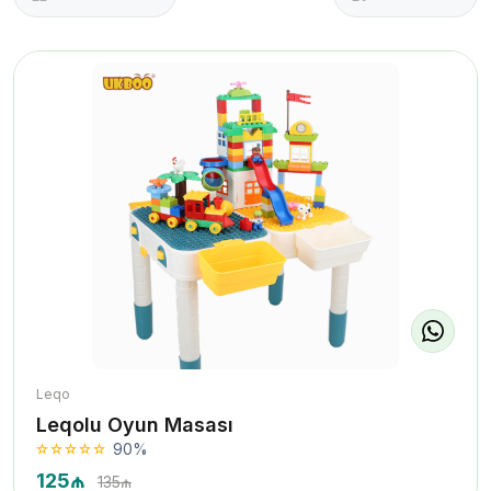
Leqo
Leqolu Oyun Masası
90%
125₼
135₼