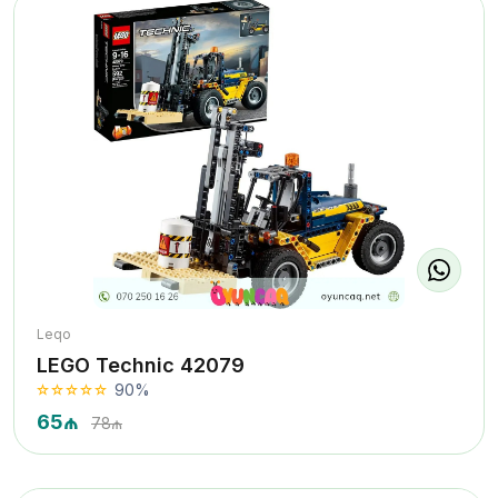
Leqo
LEGO Technic 42079
90%
65₼
78₼