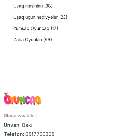
Usaq masinlari (38)
Uşaq üçün hədiyyələr (23)
Yumsaq Oyuncaq (17)
Zəka Oyunları (96)
Əlaqə vasitələri
Ünvan:
Bakı
Telefon:
0517730395