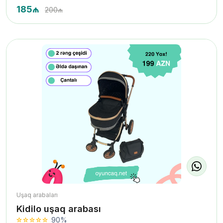
185₼
200₼
Uşaq arabaları
Kidilo uşaq arabası
90%