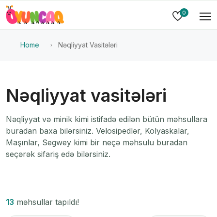
0
Home
Nəqliyyat Vasitələri
Nəqliyyat vasitələri
Nəqliyyat və minik kimi istifadə edilən bütün məhsullara
buradan baxa bilərsiniz. Velosipedlər, Kolyaskalar,
Maşınlar, Segwey kimi bir neçə məhsulu buradan
seçərək sifariş edə bilərsiniz.
13
məhsullar tapıldı!