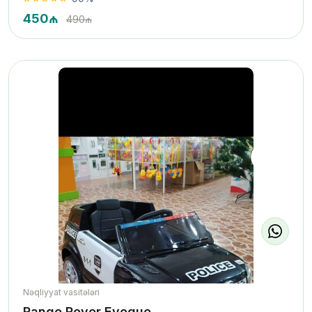
450₼
490₼
Nəqliyyat vasitələri
Range Rover Evoque