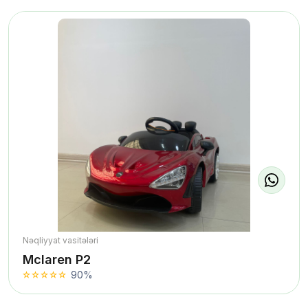
Nəqliyyat vasitələri
Mclaren P2
90%