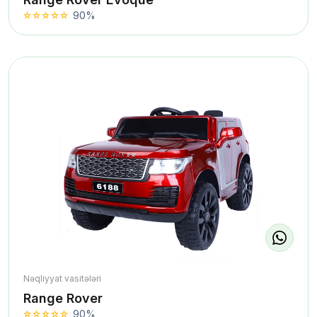
90%
Nəqliyyat vasitələri
Range Rover
90%