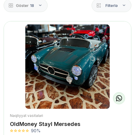
Göster
18
Filterlə
Nəqliyyat vasitələri
OldMoney Stayl Mersedes
90%