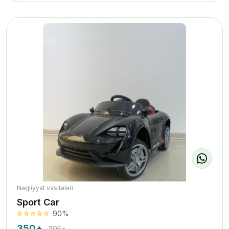
Nəqliyyat vasitələri
Sport Car
90%
350₼
395₼