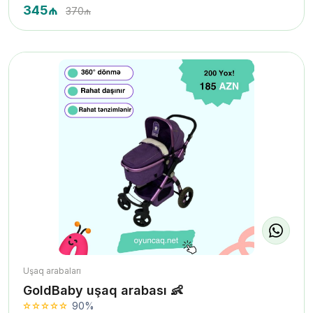
345₼
370₼
Uşaq arabaları
GoldBaby uşaq arabası 👶
90%