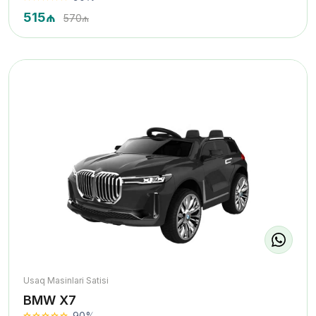
515₼
570₼
Usaq Masinlari Satisi
BMW X7
90%