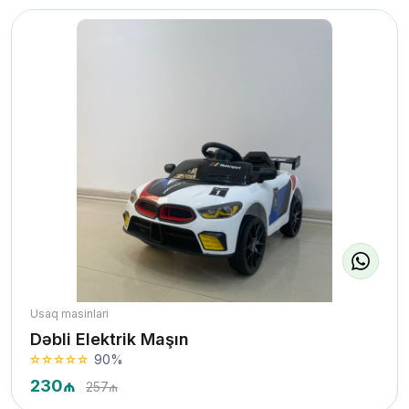
Usaq masinlari
Dəbli Elektrik Maşın
90%
230₼
257₼