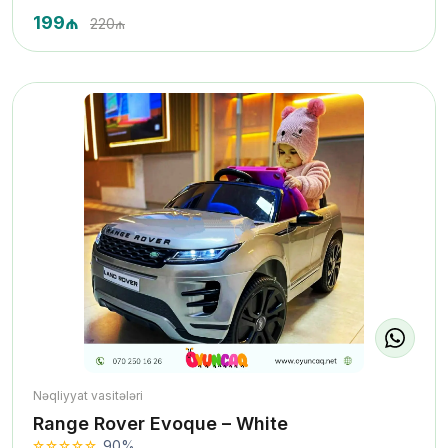
199₼
220₼
Nəqliyyat vasitələri
Range Rover Evoque – White
90%