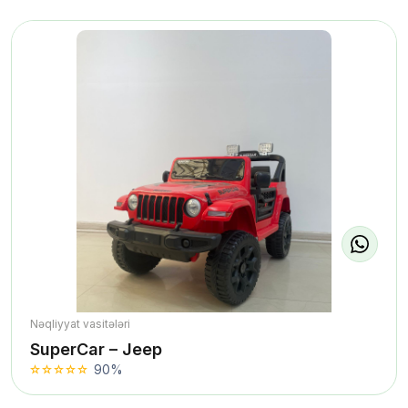
Nəqliyyat vasitələri
SuperCar – Jeep
90%