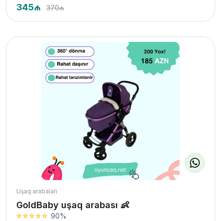
345₼
370₼
Uşaq arabaları
GoldBaby uşaq arabası 👶
90%