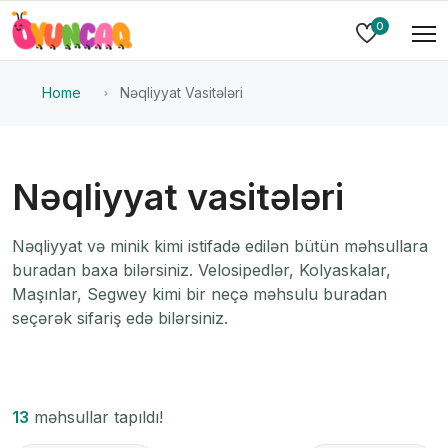
0
Home
Nəqliyyat Vasitələri
Nəqliyyat vasitələri
Nəqliyyat və minik kimi istifadə edilən bütün məhsullara
buradan baxa bilərsiniz. Velosipedlər, Kolyaskalar,
Maşınlar, Segwey kimi bir neçə məhsulu buradan
seçərək sifariş edə bilərsiniz.
13
məhsullar tapıldı!