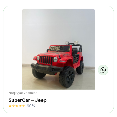
Nəqliyyat vasitələri
SuperCar – Jeep
90%