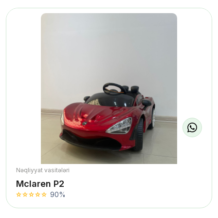
Nəqliyyat vasitələri
Mclaren P2
90%