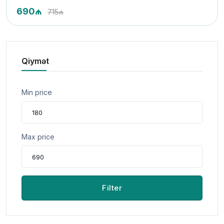
690₼
715₼
Qiymət
Min price
Max price
Filter