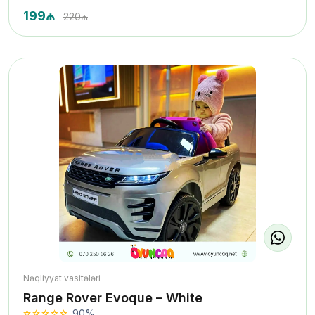
199₼
220₼
Nəqliyyat vasitələri
Range Rover Evoque – White
90%