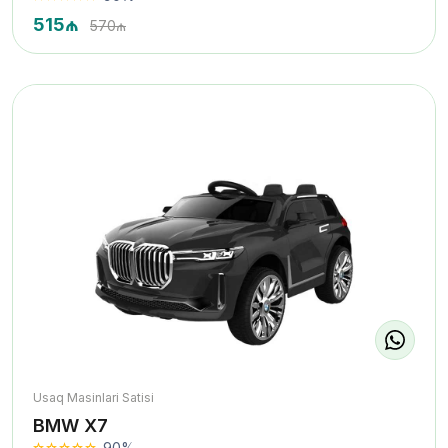
515₼
570₼
Usaq Masinlari Satisi
BMW X7
90%