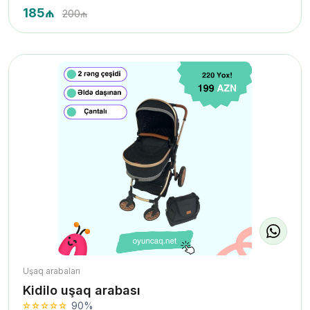
185₼
200₼
Uşaq arabaları
Kidilo uşaq arabası
90%