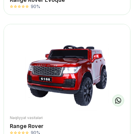
90%
Nəqliyyat vasitələri
Range Rover
90%