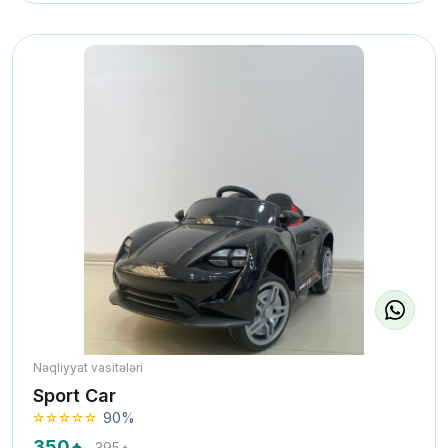
Nəqliyyat vasitələri
Sport Car
90%
350₼
395₼