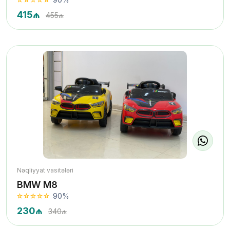
415₼
455₼
Nəqliyyat vasitələri
BMW M8
90%
230₼
340₼