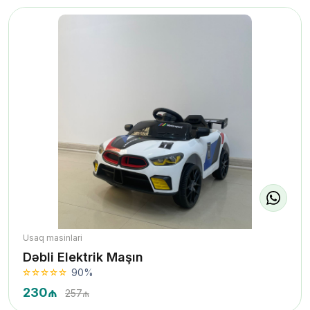
Usaq masinlari
Dəbli Elektrik Maşın
90%
230₼
257₼