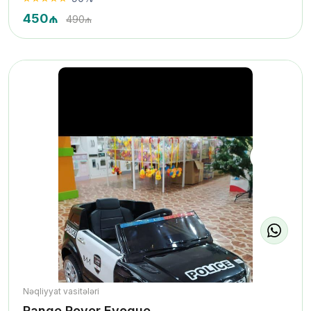
450₼
490₼
Nəqliyyat vasitələri
Range Rover Evoque