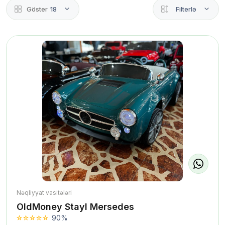
Göster
18
Filterlə
Nəqliyyat vasitələri
OldMoney Stayl Mersedes
90%