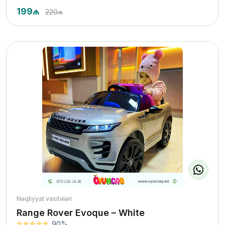
199₼
220₼
Nəqliyyat vasitələri
Range Rover Evoque – White
90%