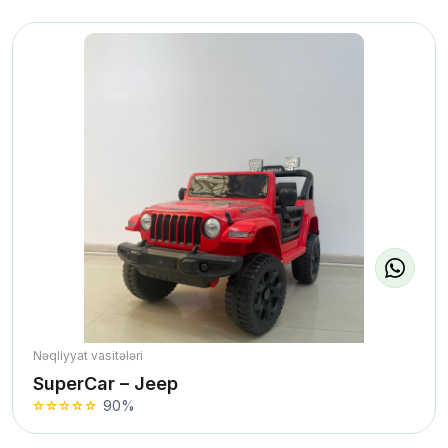
Nəqliyyat vasitələri
SuperCar – Jeep
90%