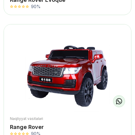
90%
Nəqliyyat vasitələri
Range Rover
90%