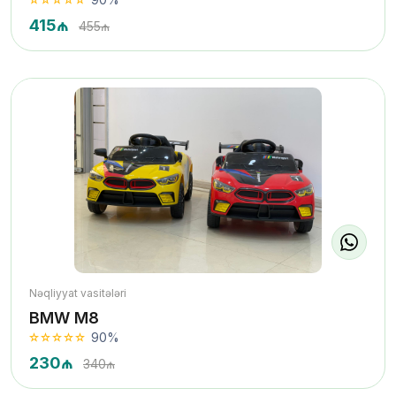
415₼
455₼
Nəqliyyat vasitələri
BMW M8
90%
230₼
340₼