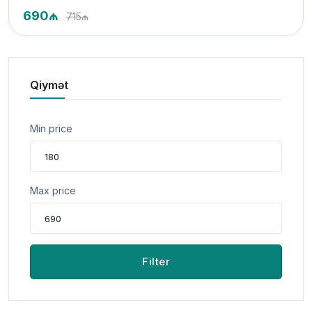
690₼
715₼
Qiymət
Min price
Max price
Filter