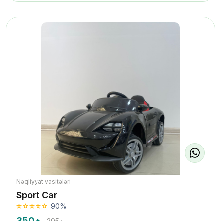
Nəqliyyat vasitələri
Sport Car
90%
350₼
395₼