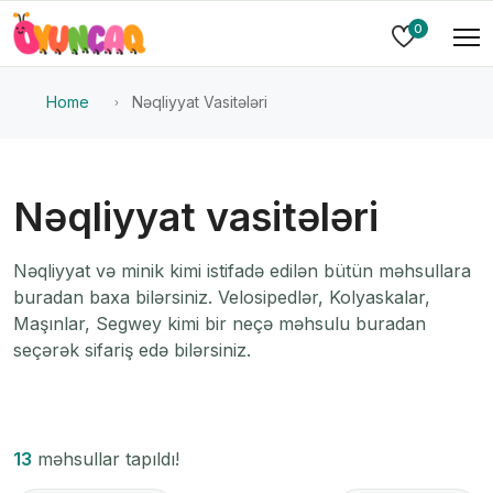
0
Home
Nəqliyyat Vasitələri
Nəqliyyat vasitələri
Nəqliyyat və minik kimi istifadə edilən bütün məhsullara
buradan baxa bilərsiniz. Velosipedlər, Kolyaskalar,
Maşınlar, Segwey kimi bir neçə məhsulu buradan
seçərək sifariş edə bilərsiniz.
13
məhsullar tapıldı!