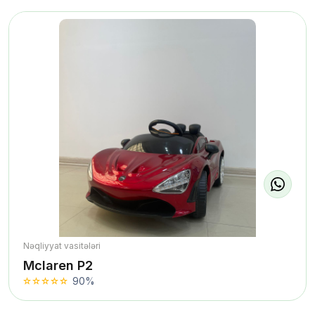
Nəqliyyat vasitələri
Mclaren P2
90%