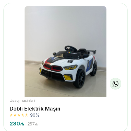
Usaq masinlari
Dəbli Elektrik Maşın
90%
230₼
257₼