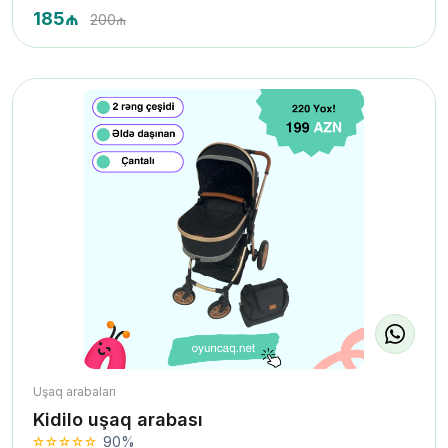
185₼
200₼
Uşaq arabaları
Kidilo uşaq arabası
90%