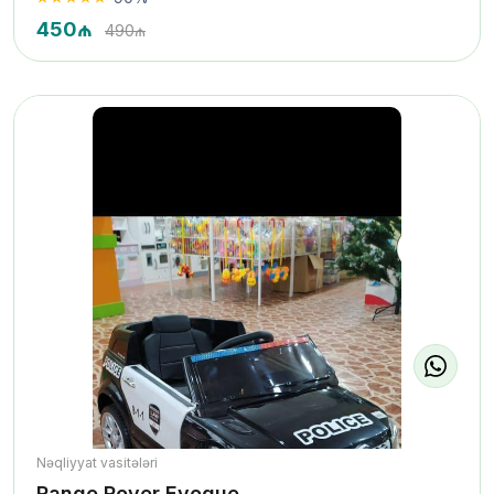
450₼
490₼
Nəqliyyat vasitələri
Range Rover Evoque