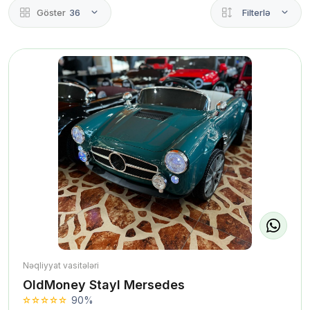
Göster
36
Filterlə
Nəqliyyat vasitələri
OldMoney Stayl Mersedes
90%