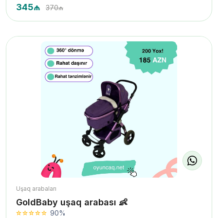
345₼
370₼
Uşaq arabaları
GoldBaby uşaq arabası 👶
90%