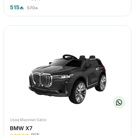
515₼
570₼
Usaq Masinlari Satisi
BMW X7
90%