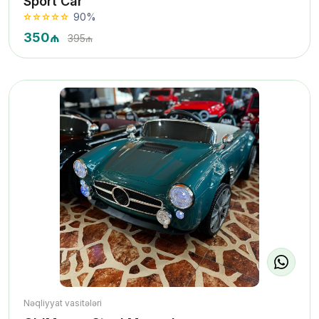
Sport Car
90%
350₼
395₼
Nəqliyyat vasitələri