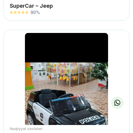
SuperCar – Jeep
90%
Nəqliyyat vasitələri