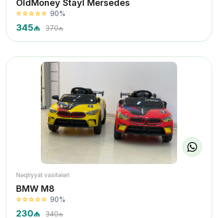
OldMoney Stayl Mersedes
90%
345₼
370₼
Nəqliyyat vasitələri
BMW M8
90%
230₼
340₼