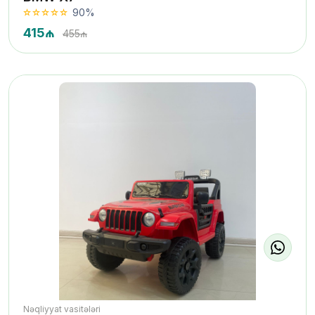
90%
415₼
455₼
Nəqliyyat vasitələri