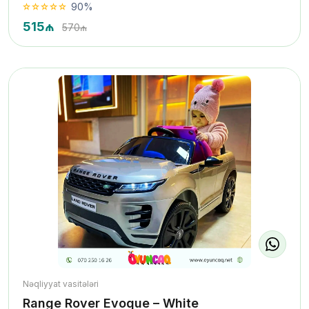
90%
515₼
570₼
Nəqliyyat vasitələri
Range Rover Evoque – White