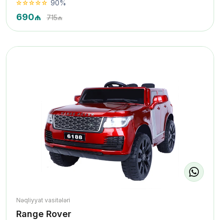
90%
690₼
715₼
Nəqliyyat vasitələri
Range Rover