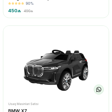
90%
450₼
490₼
Usaq Masinlari Satisi
BMW X7