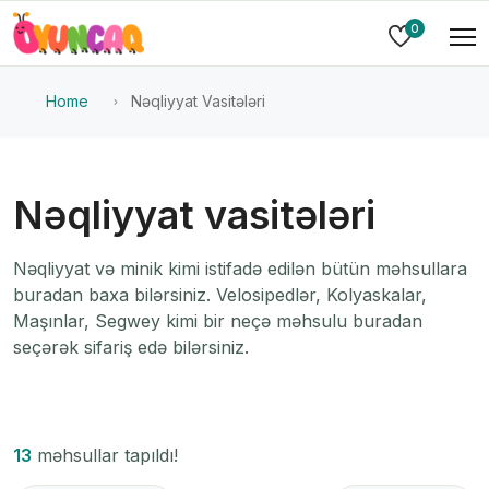
0
Home
Nəqliyyat Vasitələri
Nəqliyyat vasitələri
Nəqliyyat və minik kimi istifadə edilən bütün məhsullara
buradan baxa bilərsiniz. Velosipedlər, Kolyaskalar,
Maşınlar, Segwey kimi bir neçə məhsulu buradan
seçərək sifariş edə bilərsiniz.
13
məhsullar tapıldı!