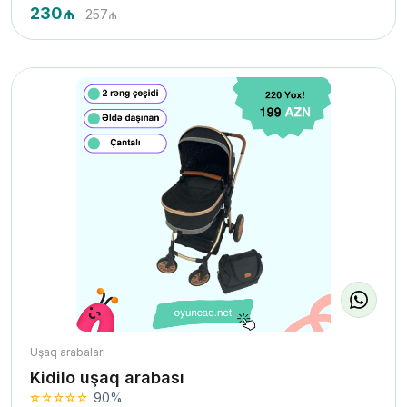
230₼
257₼
Uşaq arabaları
Kidilo uşaq arabası
90%