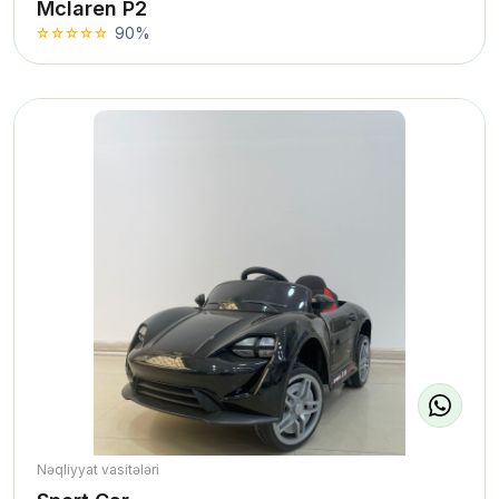
Mclaren P2
90%
Nəqliyyat vasitələri