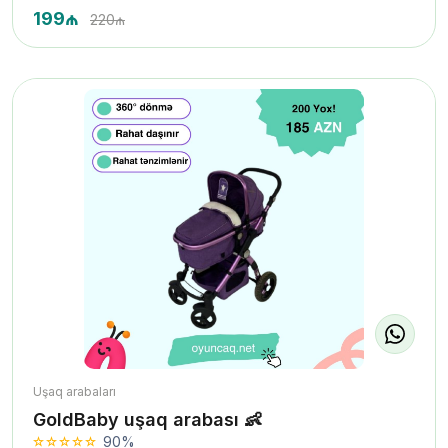
199₼
220₼
Uşaq arabaları
GoldBaby uşaq arabası 👶
90%