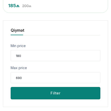
185₼
200₼
Qiymət
Min price
Max price
Filter