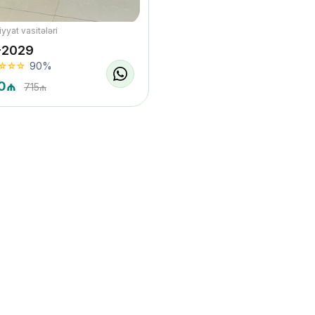
yyat vasitələri
-2029
90%
0₼
715₼