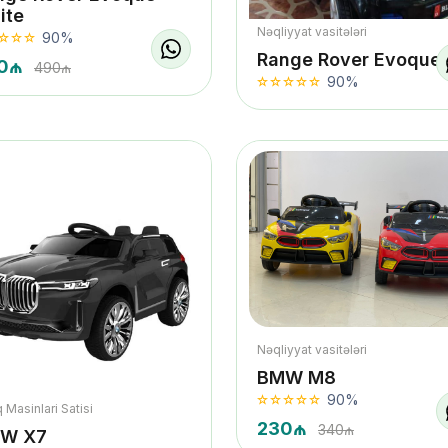
ite
Nəqliyyat vasitələri
90%
Range Rover Evoque
0₼
490₼
90%
Nəqliyyat vasitələri
BMW M8
90%
 Masinlari Satisi
230₼
340₼
W X7