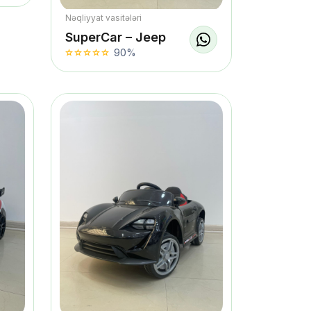
Nəqliyyat vasitələri
SuperCar – Jeep
90%