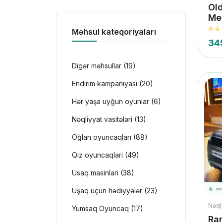
Ol
Me
Məhsul kateqoriyaları
34
Digər məhsullar (19)
Endirim kampaniyası (20)
Hər yaşa uyğun oyunlar (6)
Nəqliyyat vasitələri (13)
Oğlan oyuncaqları (88)
Qız oyuncaqlari (49)
Usaq masinlari (38)
Uşaq üçün hədiyyələr (23)
Nəqli
Yumsaq Oyuncaq (17)
Ra