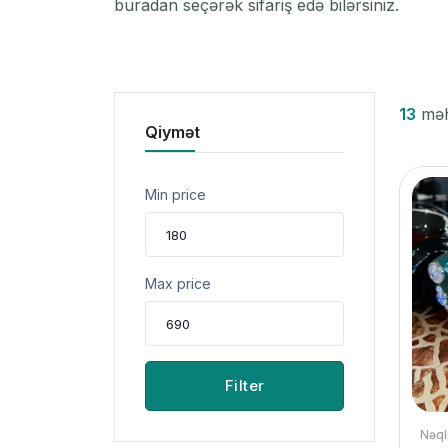
buradan seçərək sifariş edə bilərsiniz.
13
məhs
Qiymət
Min price
Max price
Filter
Nəqli