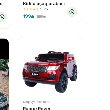
sı
Kidilo uşaq arabası
90%
199₼
220₼
Nəqliyyat vasitələri
Range Rover