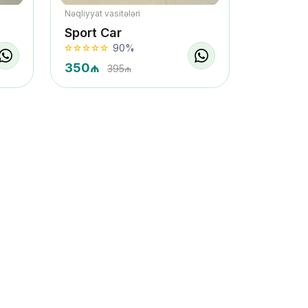
Nəqliyyat vasitələri
Sport Car
90%
350₼
395₼