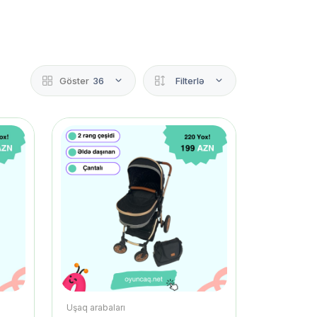
Göster
36
Filterlə
Uşaq arabaları