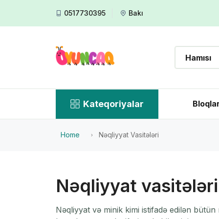
0517730395
Bakı
Kateqoriyalar
Bloqla
Home
Nəqliyyat Vasitələri
Nəqliyyat vasitələri
Nəqliyyat və minik kimi istifadə edilən bütü