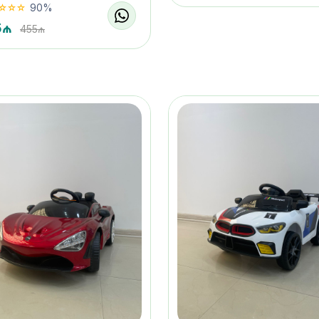
90%
5₼
455₼