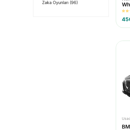
Zəka Oyunları (96)
Wh
45
Usaq
BM