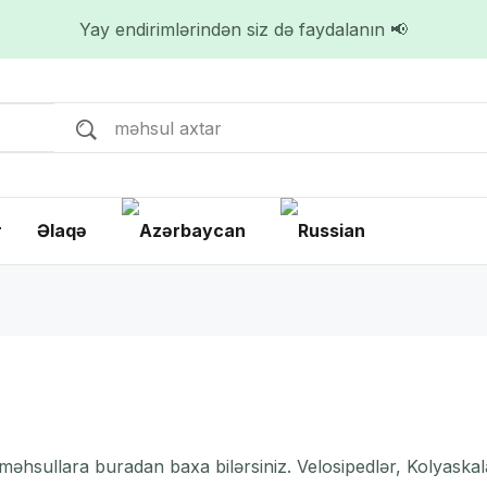
Yay endirimlərindən siz də faydalanın 📢
r
Əlaqə
n məhsullara buradan baxa bilərsiniz. Velosipedlər, Kolyask