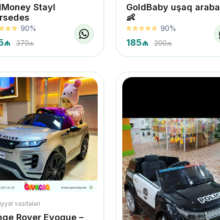
dMoney Stayl
GoldBaby uşaq araba
rsedes
👶
90%
90%
5₼
185₼
370₼
200₼
yyat vasitələri
nge Rover Evoque –