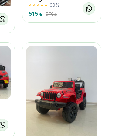
90%
515₼
570₼