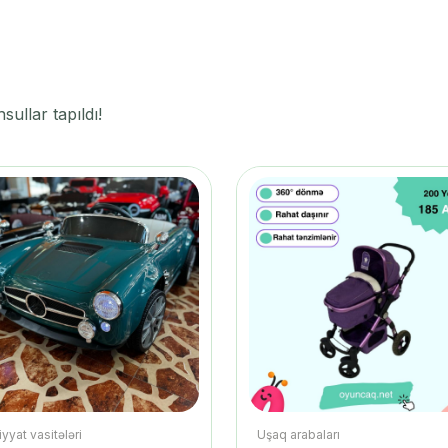
ullar tapıldı!
yyat vasitələri
Uşaq arabaları