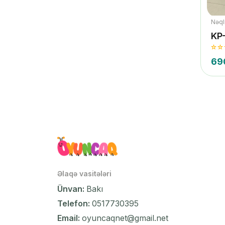
Nəqli
KP
69
Əlaqə vasitələri
Ünvan:
Bakı
Telefon:
0517730395
Email:
oyuncaqnet@gmail.net