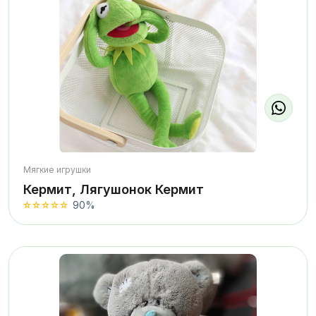
Мягкие игрушки
Кермит, Лягушонок Кермит
90%