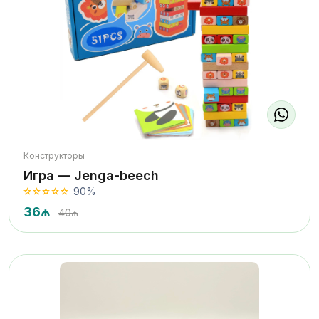
Конструкторы
Игра — Jenga-beech
90%
36₼
40₼