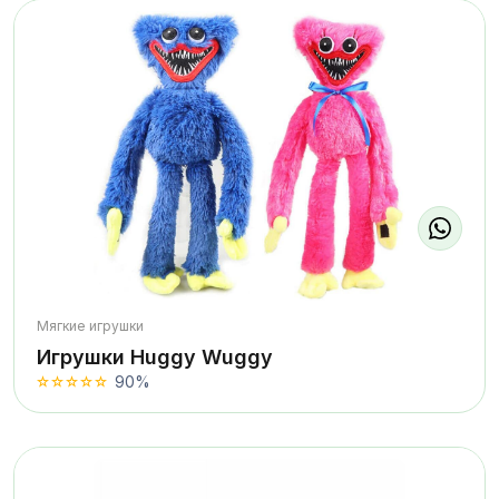
Мягкие игрушки
Игрушки Huggy Wuggy
90%