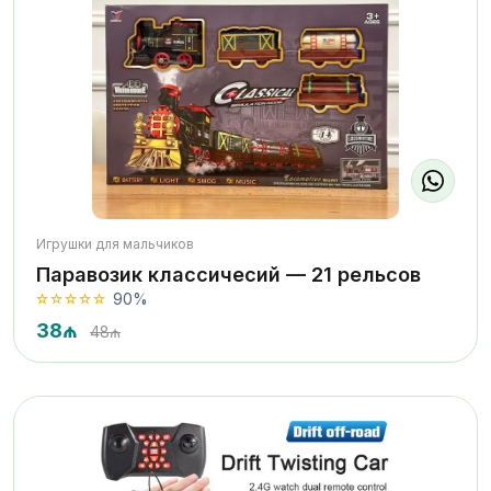
Игрушки для мальчиков
Паравозик классичесий — 21 рельсов
90%
38₼
48₼