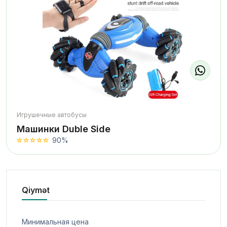
Игрушечные автобусы
Машинки Duble Side
90%
Qiymət
Минимальная цена