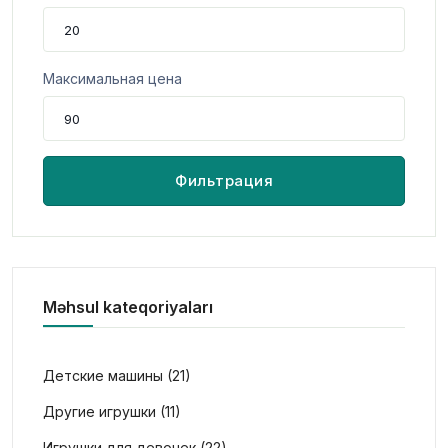
Максимальная цена
Фильтрация
Məhsul kateqoriyaları
Детские машины (21)
Другие игрушки (11)
Игрушки для девочек (22)