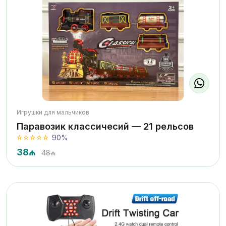
Игрушки для мальчиков
Паравозик классичесий — 21 рельсов
90%
38₼
48₼