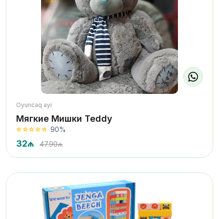
Oyuncaq ayi
Мягкие Мишки Teddy
90%
32₼
47.90₼