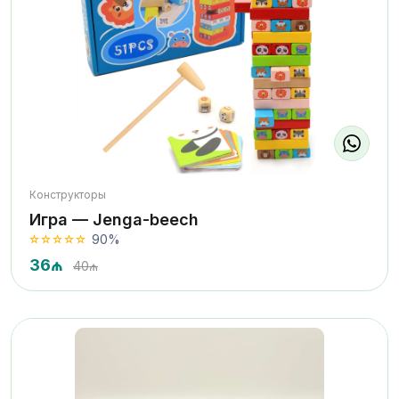
Конструкторы
Игра — Jenga-beech
90%
36₼
40₼