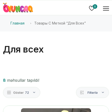
0
Главная
Товары С Меткой “Для Всех”
Для всех
8
məhsullar tapıldı!
Göster
72
Filterlə