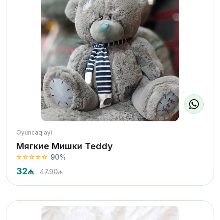
Oyuncaq ayi
Мягкие Мишки Teddy
90%
32₼
47.90₼