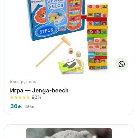
Конструкторы
Игра — Jenga-beech
90%
36₼
40₼