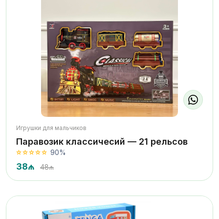
Игрушки для мальчиков
Паравозик классичесий — 21 рельсов
90%
38₼
48₼