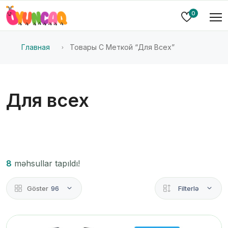
0
Главная
Товары С Меткой “Для Всех”
Для всех
8
məhsullar tapıldı!
Göster
96
Filterlə