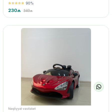
90%
230₼
340₼
Nəqliyyat vasitələri