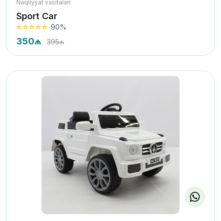
Nəqliyyat vasitələri
Sport Car
90%
350₼
395₼