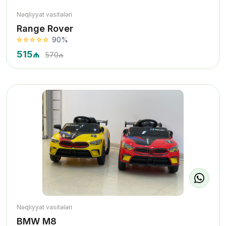
Nəqliyyat vasitələri
Range Rover
90%
515₼
570₼
Nəqliyyat vasitələri
BMW M8