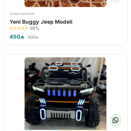
Usaq masinlari
Yeni Buggy Jeep Modeli
90%
450₼
500₼