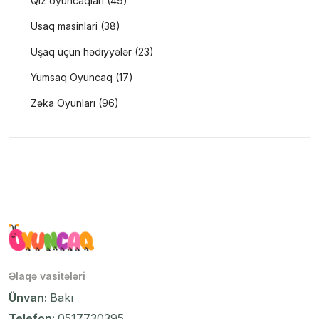
Qız oyuncaqlari (49)
Usaq masinlari (38)
Uşaq üçün hədiyyələr (23)
Yumsaq Oyuncaq (17)
Zəka Oyunları (96)
Əlaqə vasitələri
Ünvan:
Bakı
Telefon:
0517730395