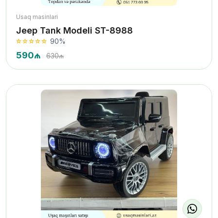
Usaq masinlari
Jeep Tank Modeli ST-8988
90%
590₼
630₼