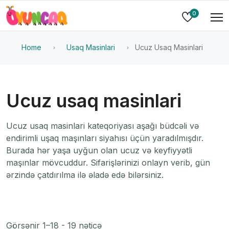
0
Home
Usaq Masinlari
Ucuz Usaq Masinlari
Ucuz usaq masinlari
Ucuz usaq masinlari kateqoriyası aşağı büdcəli və
endirimli uşaq maşınları siyahısı üçün yaradılmışdır.
Burada hər yaşa uyğun olan ucuz və keyfiyyətli
maşınlar mövcuddur. Sifarişlərinizi onlayn verib, gün
ərzində çatdırılma ilə əladə edə bilərsiniz.
Görsənir 1–18 - 19 nəticə