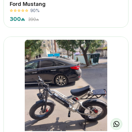
Ford Mustang
90%
300₼
390₼