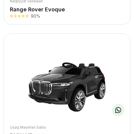
Nəqliyyat vasitələri
Range Rover Evoque
90%
Usaq Masinlari Satisi