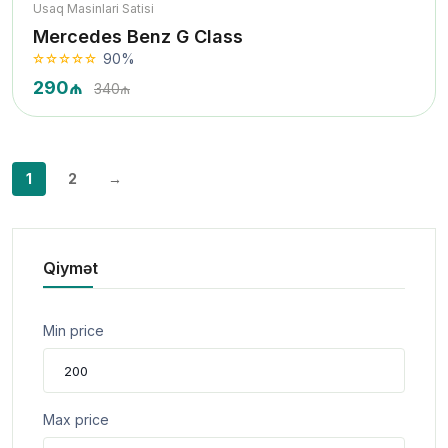
Usaq Masinlari Satisi
Mercedes Benz G Class
90%
290₼
340₼
1
2
→
Qiymət
Min price
Max price