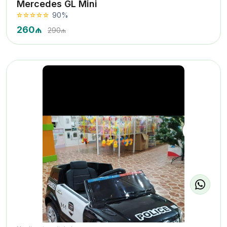
Mercedes GL Mini
90%
260₼
290₼