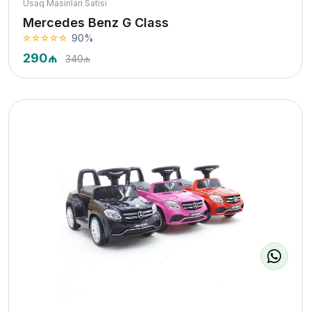
Usaq Masinlari Satisi
Mercedes Benz G Class
90%
290₼
340₼