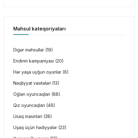
Məhsul kateqoriyaları
Digər məhsullar (19)
Endirim kampaniyası (20)
Hər yaşa uyğun oyunlar (6)
Nəqliyyat vasitələri (13)
Oğlan oyuncaqları (88)
Qız oyuncaqlari (49)
Usaq masinlari (38)
Uşaq üçün hədiyyələr (23)