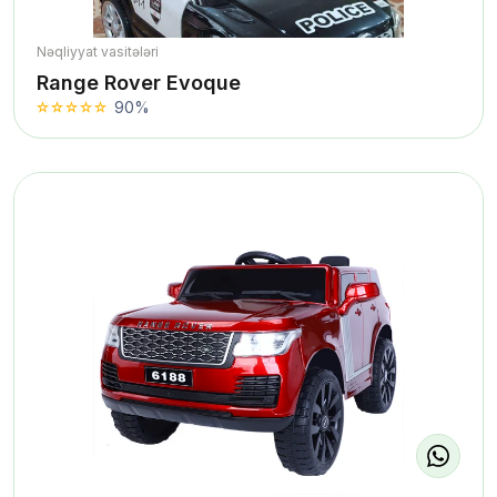
Nəqliyyat vasitələri
Range Rover Evoque
90%