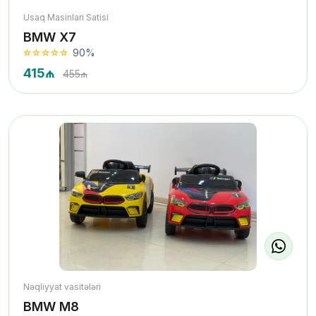
Usaq Masinlari Satisi
BMW X7
90%
415₼
455₼
Nəqliyyat vasitələri
BMW M8