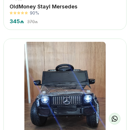
OldMoney Stayl Mersedes
90%
345₼
370₼