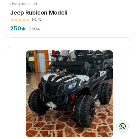
Usaq masinlari
Jeep Rubicon Modeli
90%
250₼
350₼