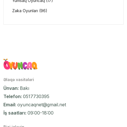
Yumsaq Oyuncaq (17)
Zəka Oyunları (96)
Əlaqə vasitələri
Ünvan:
Bakı
Telefon:
0517730395
Email:
oyuncaqnet@gmail.net
İş saatları:
09:00-18:00
Bizi izləyin