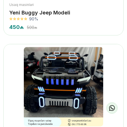
Usaq masinlari
Yeni Buggy Jeep Modeli
90%
450₼
500₼