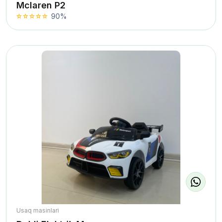
Mclaren P2
90%
Usaq masinlari