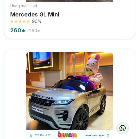
Usaq masinlari
Mercedes GL Mini
90%
260₼
290₼