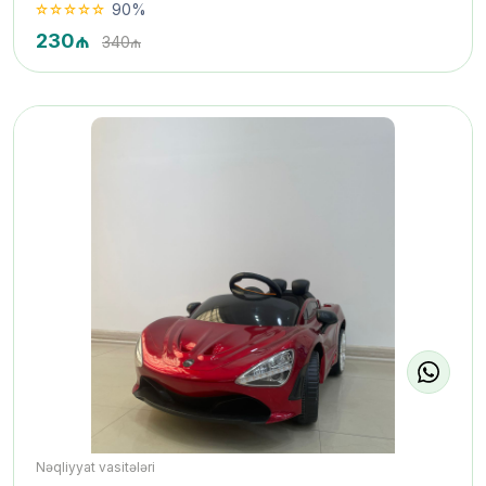
90%
230₼
340₼
Nəqliyyat vasitələri