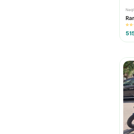
Nəqli
Ra
51