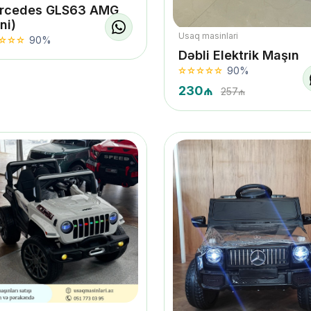
rcedes GLS63 AMG
ni)
Usaq masinlari
90%
Dəbli Elektrik Maşın
90%
230₼
257₼