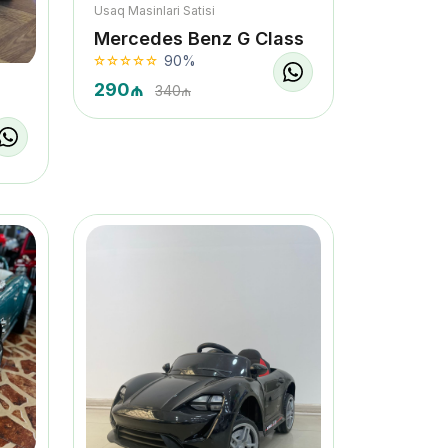
Usaq Masinlari Satisi
Mercedes Benz G Class
90%
290₼
340₼