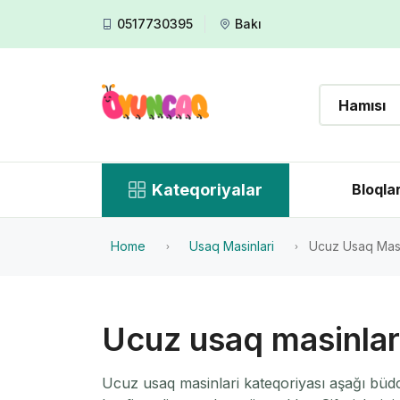
0517730395
Bakı
Kateqoriyalar
Bloqla
Home
Usaq Masinlari
Ucuz Usaq Masi
Ucuz usaq masinlar
Ucuz usaq masinlari kateqoriyası aşağı büdc