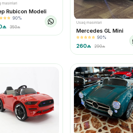
 masinlari
ep Rubicon Modeli
90%
Usaq masinlari
0₼
350₼
Mercedes GL Mini
90%
260₼
290₼