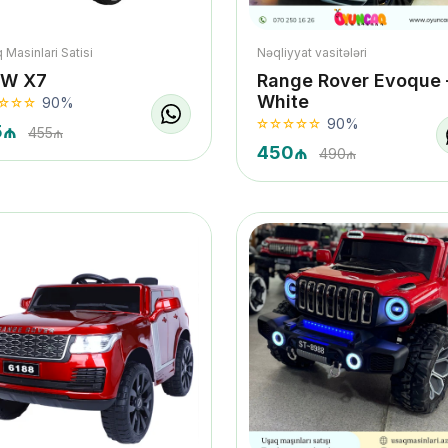
 Masinlari Satisi
Nəqliyyat vasitələri
W X7
Range Rover Evoque 
White
90%
90%
5₼
455₼
450₼
490₼