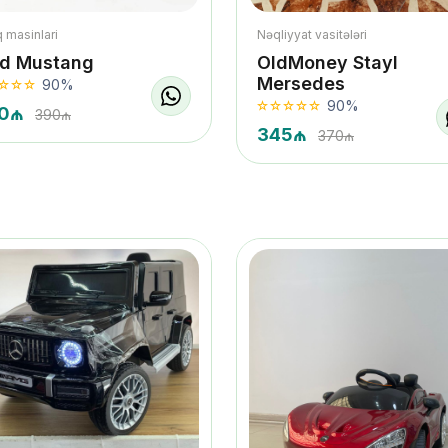
 masinlari
Nəqliyyat vasitələri
rd Mustang
OldMoney Stayl
Mersedes
90%
90%
0₼
390₼
345₼
370₼