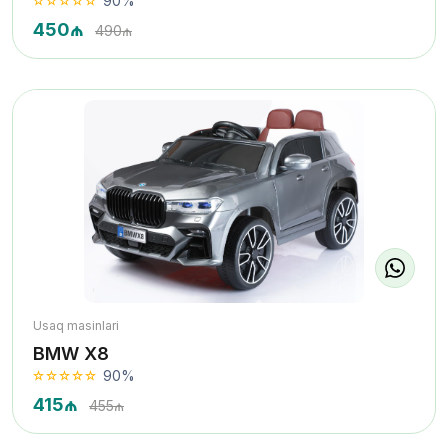
90%
450₼
490₼
Usaq masinlari
BMW X8
90%
415₼
455₼