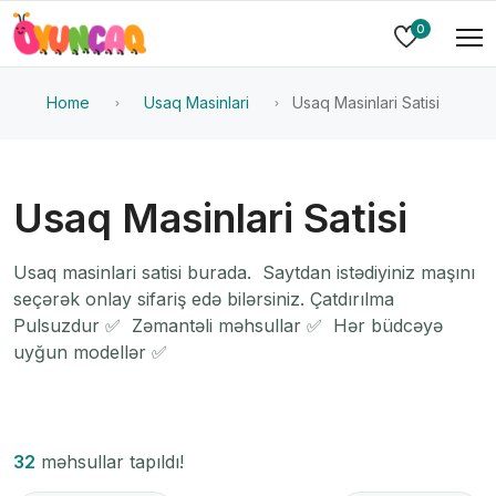
0
Home
Usaq Masinlari
Usaq Masinlari Satisi
Usaq Masinlari Satisi
Usaq masinlari satisi burada. Saytdan istədiyiniz maşını
seçərək onlay sifariş edə bilərsiniz. Çatdırılma
Pulsuzdur ✅ Zəmantəli məhsullar ✅ Hər büdcəyə
uyğun modellər ✅
32
məhsullar tapıldı!