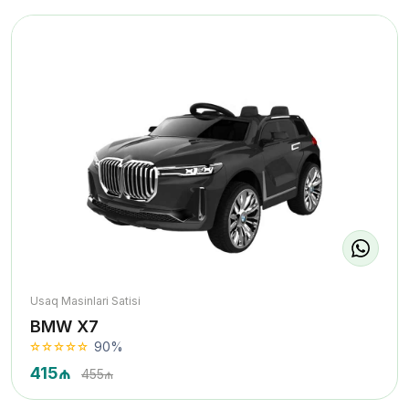
Usaq Masinlari Satisi
BMW X7
90%
415₼
455₼