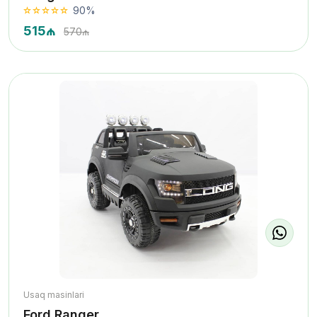
90%
515₼
570₼
Usaq masinlari
Ford Ranger