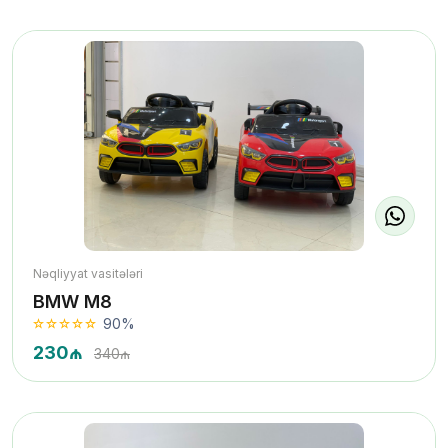
Nəqliyyat vasitələri
BMW M8
90%
230₼
340₼