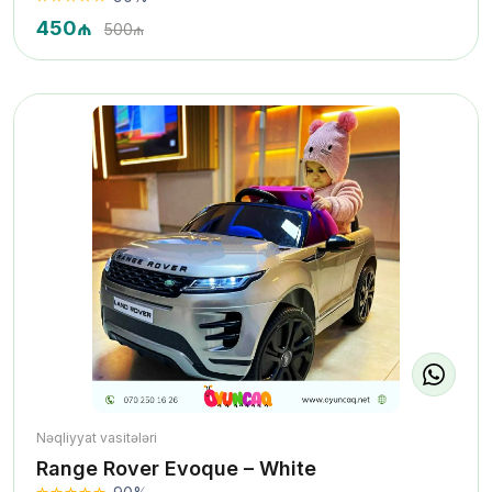
450₼
500₼
Nəqliyyat vasitələri
Range Rover Evoque – White