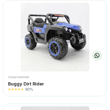
Usaq masinlari
Buggy Dirt Rider
90%