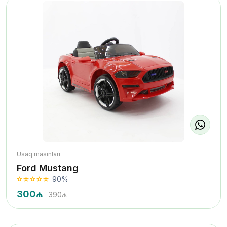
Usaq masinlari
Ford Mustang
90%
300₼
390₼