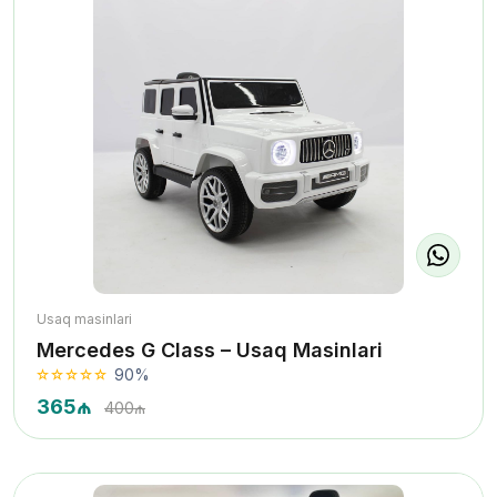
Usaq masinlari
Mercedes G Class – Usaq Masinlari
90%
365₼
400₼