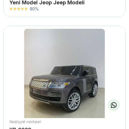
Yeni Model Jeop Jeep Modeli
90%
Nəqliyyat vasitələri