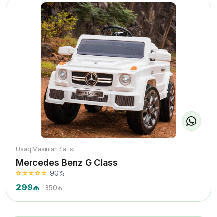
Usaq Masinlari Satisi
Mercedes Benz G Class
90%
299₼
350₼