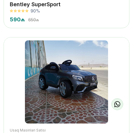
Bentley SuperSport
90%
590₼
650₼
Usaq Masinlari Satisi