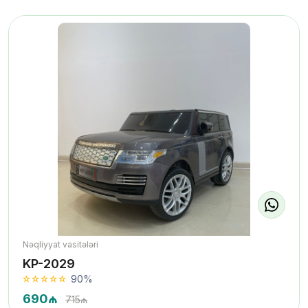
Nəqliyyat vasitələri
KP-2029
90%
690₼
715₼