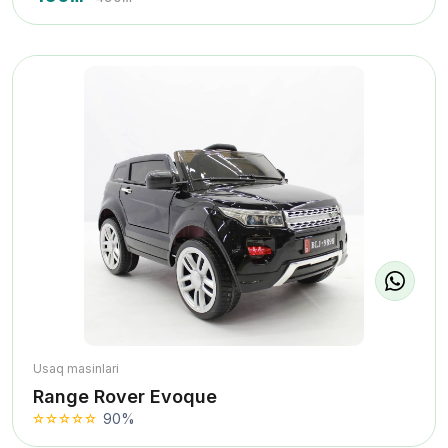
Usaq masinlari
Range Rover Evoque
90%