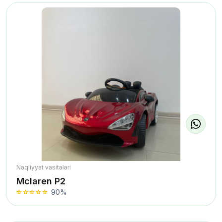
Nəqliyyat vasitələri
Mclaren P2
90%