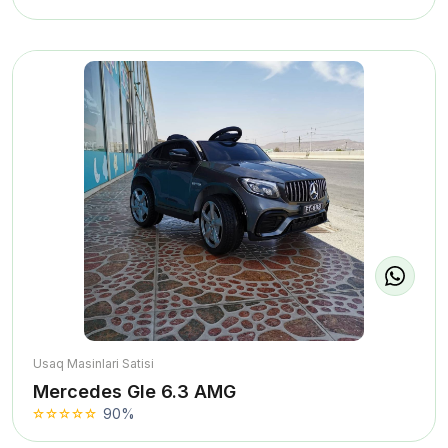
Usaq Masinlari Satisi
Mercedes Gle 6.3 AMG
90%