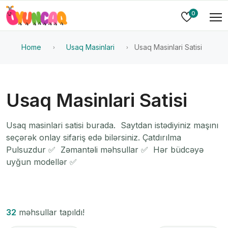
0
Home
Usaq Masinlari
Usaq Masinlari Satisi
Usaq Masinlari Satisi
Usaq masinlari satisi burada. Saytdan istədiyiniz maşını
seçərək onlay sifariş edə bilərsiniz. Çatdırılma
Pulsuzdur ✅ Zəmantəli məhsullar ✅ Hər büdcəyə
uyğun modellər ✅
32
məhsullar tapıldı!