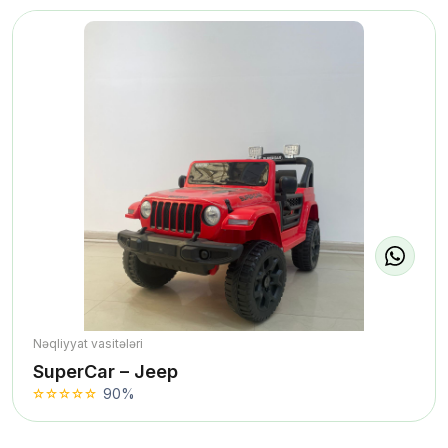
Nəqliyyat vasitələri
SuperCar – Jeep
90%