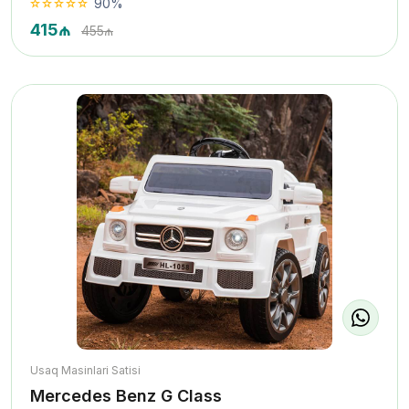
90%
415₼
455₼
Usaq Masinlari Satisi
Mercedes Benz G Class