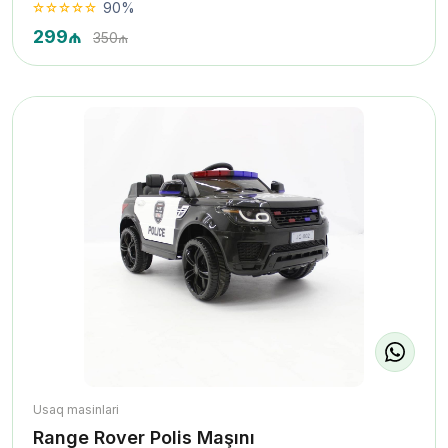
90%
299₼
350₼
Usaq masinlari
Range Rover Polis Maşını