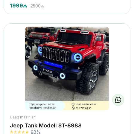
1999₼
2500₼
Usaq masinlari
Jeep Tank Modeli ST-8988
90%