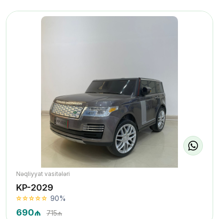
Nəqliyyat vasitələri
KP-2029
90%
690₼
715₼