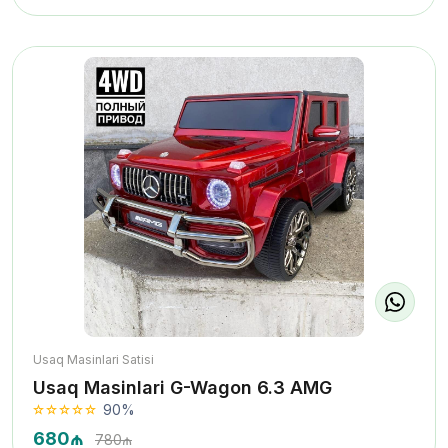
Usaq Masinlari Satisi
Usaq Masinlari G-Wagon 6.3 AMG
90%
680₼
780₼