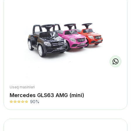
Usaq masinlari
Mercedes GLS63 AMG (mini)
90%