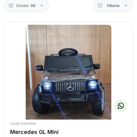
Göster
96
Filterlə
Usaq masinlari
Mercedes GL Mini