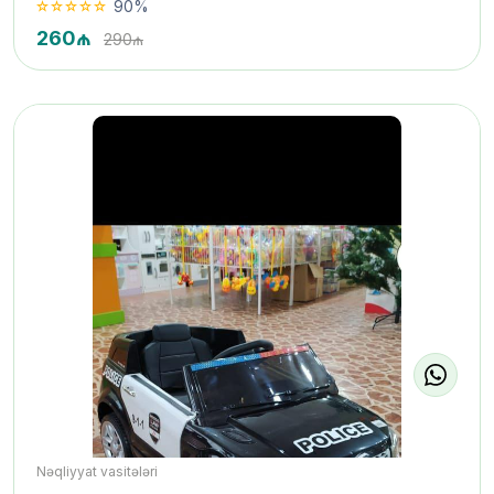
90%
260₼
290₼
Nəqliyyat vasitələri