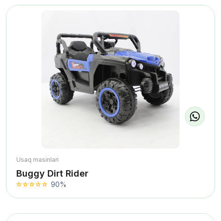
Usaq masinlari
Buggy Dirt Rider
90%