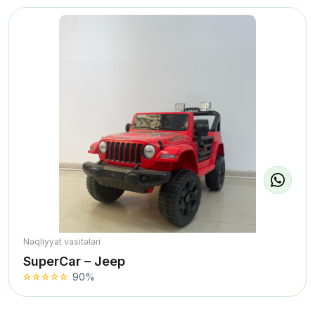
Nəqliyyat vasitələri
SuperCar – Jeep
90%