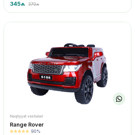
345₼
370₼
Nəqliyyat vasitələri
Range Rover
90%