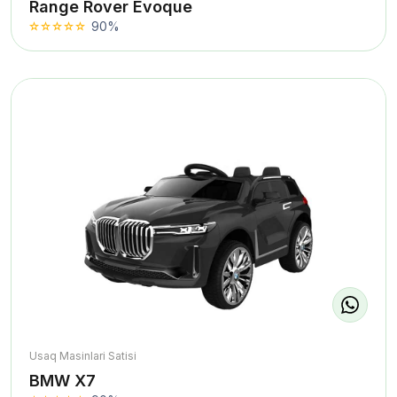
Range Rover Evoque
90%
Usaq Masinlari Satisi
BMW X7