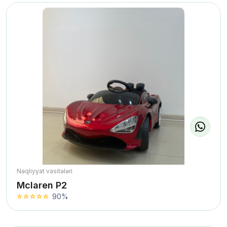
Nəqliyyat vasitələri
Mclaren P2
90%