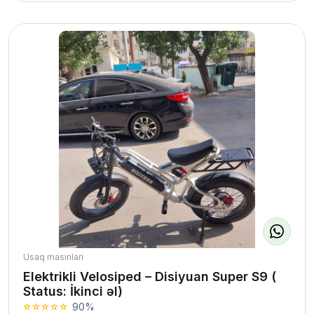
Usaq masinlari
Elektrikli Velosiped – Disiyuan Super S9 (
Status: İkinci əl)
90%