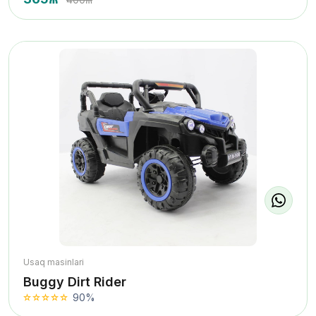
Usaq masinlari
Buggy Dirt Rider
90%