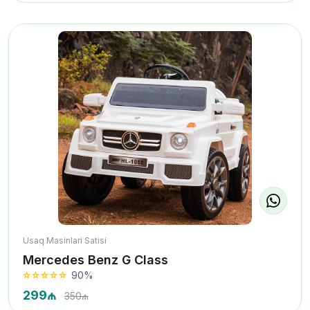
Usaq Masinlari Satisi
Mercedes Benz G Class
90%
299₼
350₼