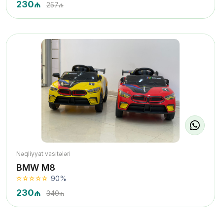
230₼
257₼
Nəqliyyat vasitələri
BMW M8
90%
230₼
340₼