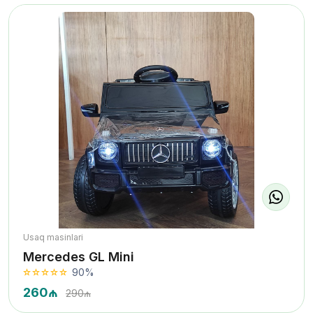
Usaq masinlari
Mercedes GL Mini
90%
260₼
290₼