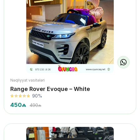
Nəqliyyat vasitələri
Range Rover Evoque – White
90%
450₼
490₼