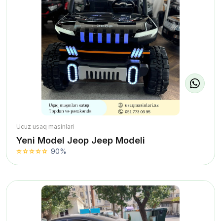
Ucuz usaq masinlari
Yeni Model Jeop Jeep Modeli
90%