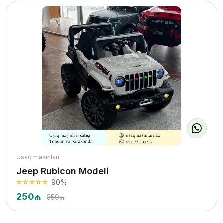
Usaq masinlari
Jeep Rubicon Modeli
90%
250₼
350₼