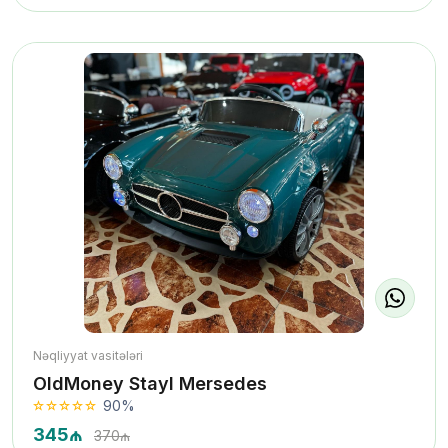
Nəqliyyat vasitələri
OldMoney Stayl Mersedes
90%
345₼
370₼