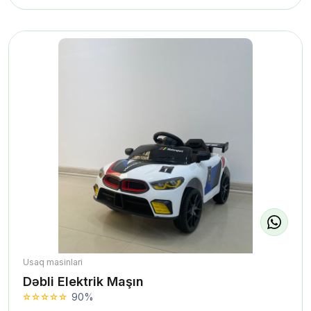
Usaq masinlari
Dəbli Elektrik Maşın
90%