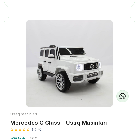
Usaq masinlari
Mercedes G Class – Usaq Masinlari
90%
365₼
400₼