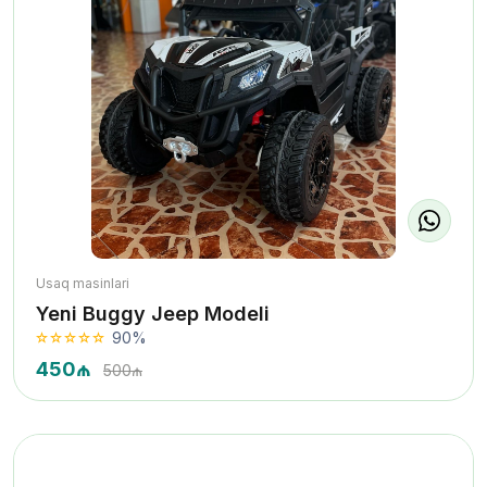
Usaq masinlari
Yeni Buggy Jeep Modeli
90%
450₼
500₼