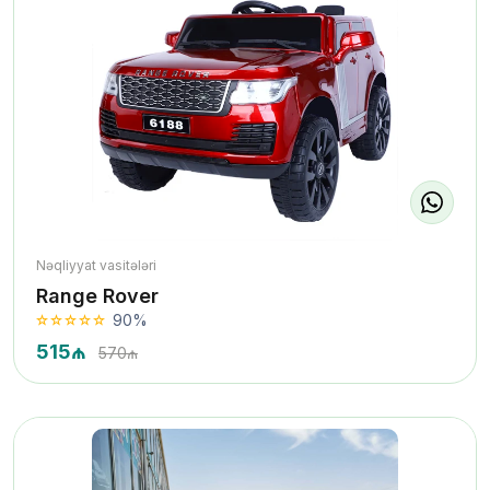
Nəqliyyat vasitələri
Range Rover
90%
515₼
570₼