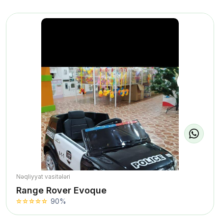
Nəqliyyat vasitələri
Range Rover Evoque
90%