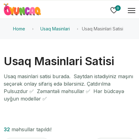
0
Home
Usaq Masinlari
Usaq Masinlari Satisi
Usaq Masinlari Satisi
Usaq masinlari satisi burada. Saytdan istədiyiniz maşını
seçərək onlay sifariş edə bilərsiniz. Çatdırılma
Pulsuzdur ✅ Zəmantəli məhsullar ✅ Hər büdcəyə
uyğun modellər ✅
32
məhsullar tapıldı!