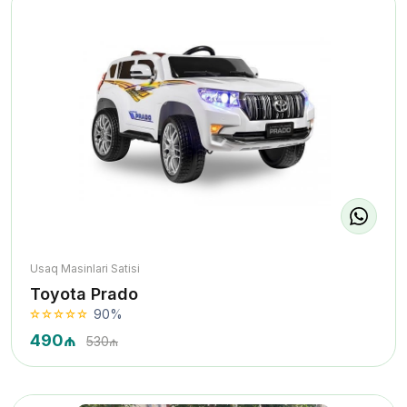
Usaq Masinlari Satisi
Toyota Prado
90%
490₼
530₼