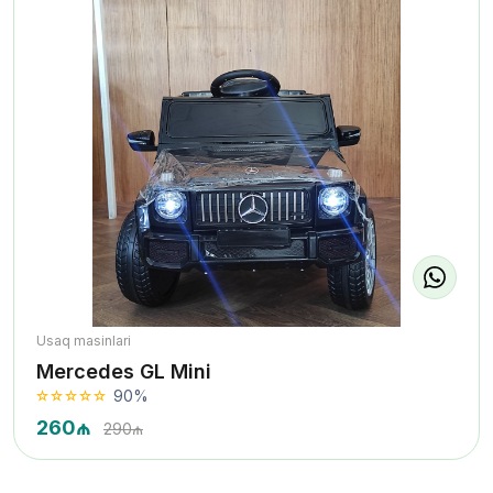
Usaq masinlari
Mercedes GL Mini
90%
260₼
290₼