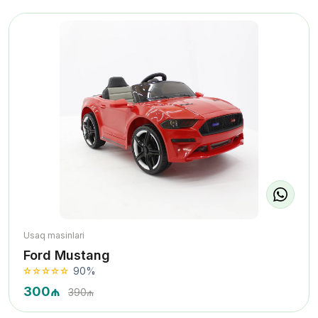
Usaq masinlari
Ford Mustang
90%
300₼
390₼