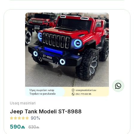
Usaq masinlari
Jeep Tank Modeli ST-8988
90%
590₼
630₼