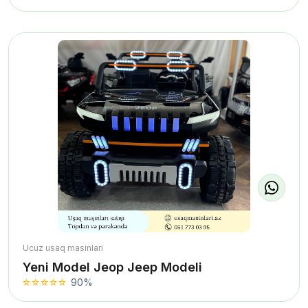
Ucuz usaq masinlari
Yeni Model Jeop Jeep Modeli
90%