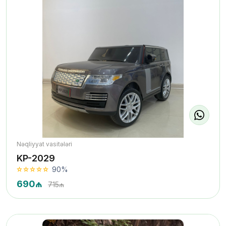
Nəqliyyat vasitələri
KP-2029
90%
690₼
715₼