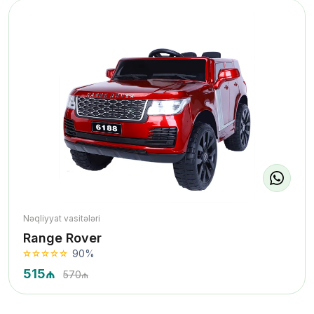
Nəqliyyat vasitələri
Range Rover
90%
515₼
570₼