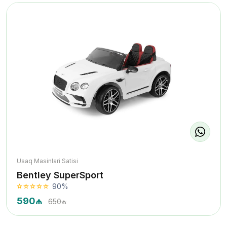
Usaq Masinlari Satisi
Bentley SuperSport
90%
590₼
650₼