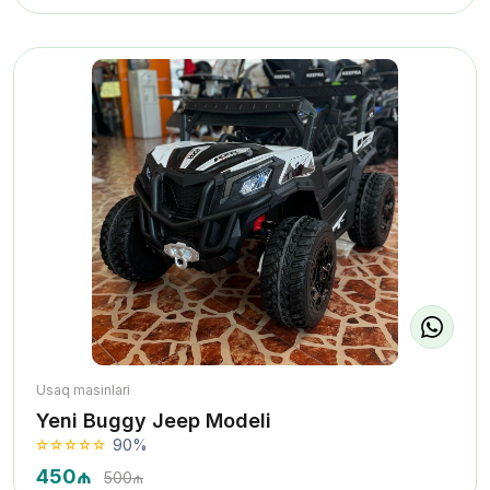
Usaq masinlari
Yeni Buggy Jeep Modeli
90%
450₼
500₼