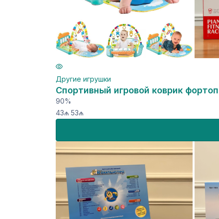
Другие игрушки
Спортивный игровой коврик форто
90%
43₼
53₼