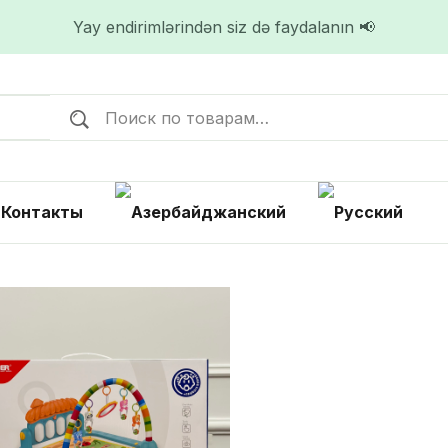
Yay endirimlərindən siz də faydalanın 📢
Контакты