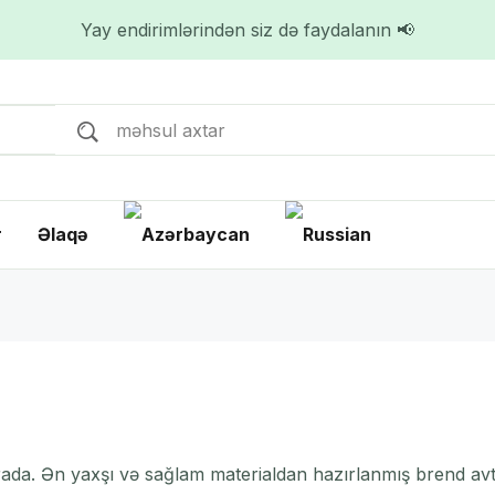
Yay endirimlərindən siz də faydalanın 📢
r
Əlaqə
rada. Ən yaxşı və sağlam materialdan hazırlanmış brend avt