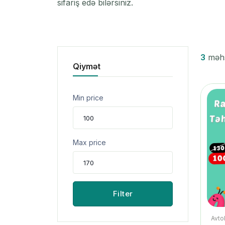
sifariş edə bilərsiniz.
3
məhsu
Qiymət
Min price
Max price
Filter
Avto