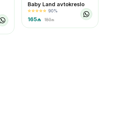
Baby Land avtokreslo
90%
165₼
180₼