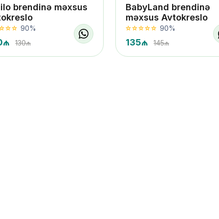
dilo brendinə məxsus
BabyLand brendinə
tokreslo
məxsus Avtokreslo
90%
90%
0₼
135₼
130₼
145₼