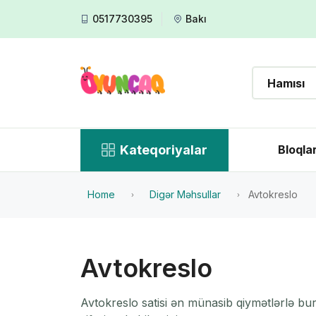
0517730395
Bakı
Kateqoriyalar
Bloqla
Home
Digər Məhsullar
Avtokreslo
Avtokreslo
Avtokreslo satisi ən münasib qiymətlərlə bu