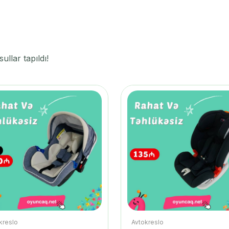
llar tapıldı!
kreslo
Avtokreslo