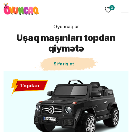
0
Oyuncaqlar
Uşaq maşınları topdan
qiymətə
Sifariş et