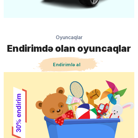
Oyuncaqlar
Endirimdə olan oyuncaqlar
Endirimlə al