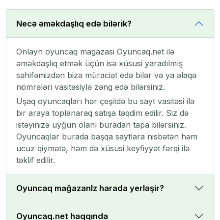
Necə əməkdaşlıq edə bilərik?
Onlayn oyuncaq magazasi Oyuncaq.net ilə
əməkdaşlıq etmək üçün isə xüsusi yaradılmış
səhifəmizdən bizə müraciət edə bilər və ya əlaqə
nömrələri vasitəsiylə zəng edə bilərsiniz.
Uşaq oyuncaqları hər çeşitdə bu sayt vasitəsi ilə
bir araya toplanaraq satışa təqdim edilir. Siz də
istəyinizə uyğun olanı buradan tapa bilərsiniz.
Oyuncaqlar burada başqa saytlara nisbətən həm
ucuz qiymətə, həm də xüsusi keyfiyyət fərqi ilə
təklif edilir.
Oyuncaq mağazanlz harada yerləşir?
Oyuncaq.net haqqında