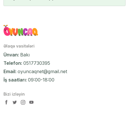
Əlaqə vasitələri
Ünvan:
Bakı
Telefon:
0517730395
Email:
oyuncaqnet@gmail.net
İş saatları:
09:00-18:00
Bizi izləyin