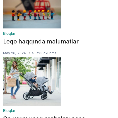
Bloqlar
Leqo haqqında məlumatlar
May 26, 2024
5. 723 oxunma
Bloqlar