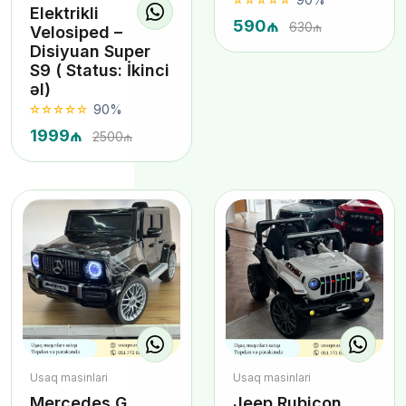
Elektrikli
590₼
630₼
Velosiped –
Disiyuan Super
S9 ( Status: İkinci
əl)
90%
1999₼
2500₼
Usaq masinlari
Usaq masinlari
Mercedes G
Jeep Rubicon