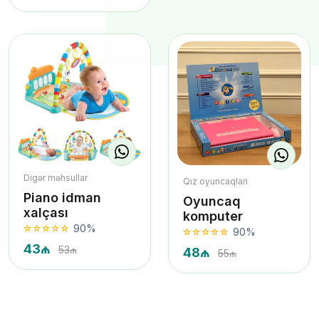
Digər məhsullar
Qız oyuncaqlari
Piano idman
Oyuncaq
xalçası
komputer
90%
90%
43₼
53₼
48₼
55₼