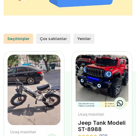
Seçilmişlər
Çox satılanlar
Yenilər
Usaq masinlari
Jeep Tank Modeli
ST-8988
Usaq masinlari
90%