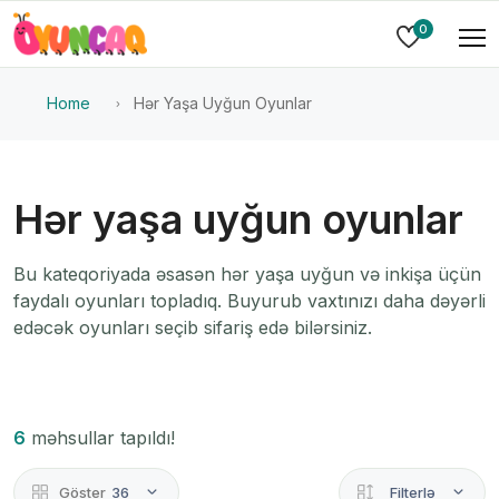
0
Home
Hər Yaşa Uyğun Oyunlar
Hər yaşa uyğun oyunlar
Bu kateqoriyada əsasən hər yaşa uyğun və inkişa üçün
faydalı oyunları topladıq. Buyurub vaxtınızı daha dəyərli
edəcək oyunları seçib sifariş edə bilərsiniz.
6
məhsullar tapıldı!
Göster
36
Filterlə