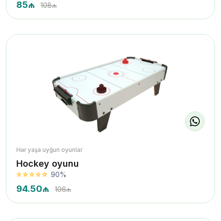
85₼
108₼
Hər yaşa uyğun oyunlar
Hockey oyunu
90%
94.50₼
106₼