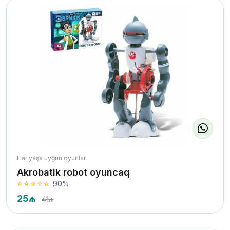
Hər yaşa uyğun oyunlar
Akrobatik robot oyuncaq
90%
25₼
41₼