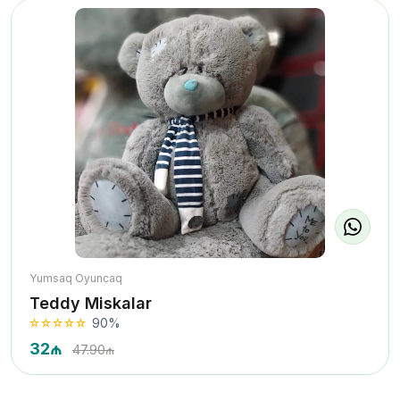
Yumsaq Oyuncaq
Teddy Miskalar
90%
32₼
47.90₼