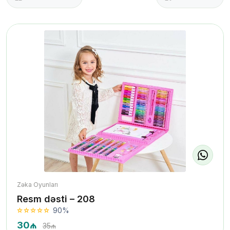
Zəka Oyunları
Resm dəsti – 208
90%
30₼
35₼