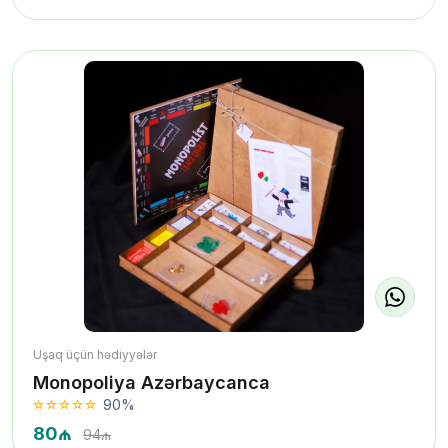
Uşaq üçün hədiyyələr
Monopoliya Azərbaycanca
90%
80₼
94₼