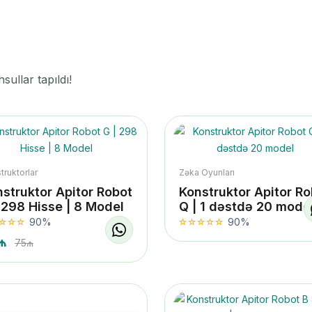
ullar tapıldı!
truktorlar
Zəka Oyunları
struktor Apitor Robot
Konstruktor Apitor Ro
 298 Hisse | 8 Model
Q | 1 dəstdə 20 mode
90%
90%
₼
75₼