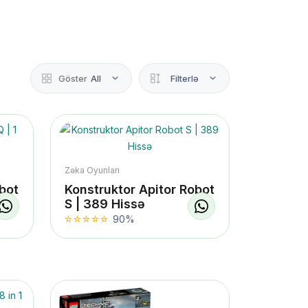
Göster
All
Filterlə
Zəka Oyunları
bot
Konstruktor Apitor Robot
l
S | 389 Hissə
90%