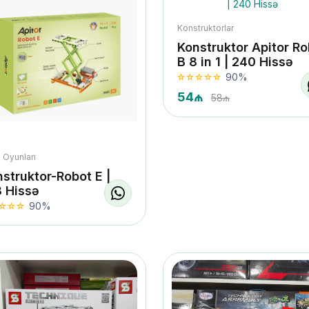
Konstruktorlar
Konstruktor Apitor Ro
B 8 in 1 | 240 Hissə
90%
54₼
58₼
 Oyunları
struktor-Robot E |
8 Hissə
90%