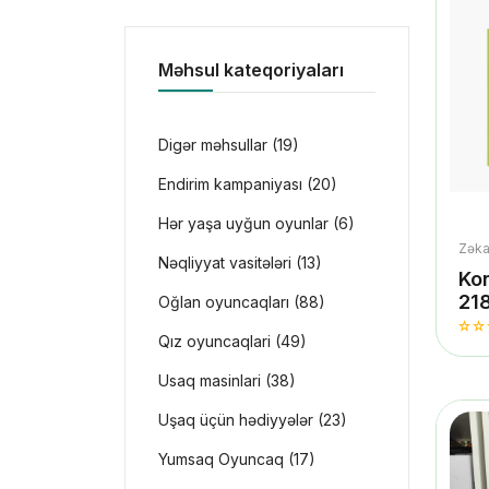
Məhsul kateqoriyaları
Digər məhsullar (19)
Endirim kampaniyası (20)
Hər yaşa uyğun oyunlar (6)
Zəka
Nəqliyyat vasitələri (13)
Kon
21
Oğlan oyuncaqları (88)
Qız oyuncaqlari (49)
Usaq masinlari (38)
Uşaq üçün hədiyyələr (23)
Yumsaq Oyuncaq (17)