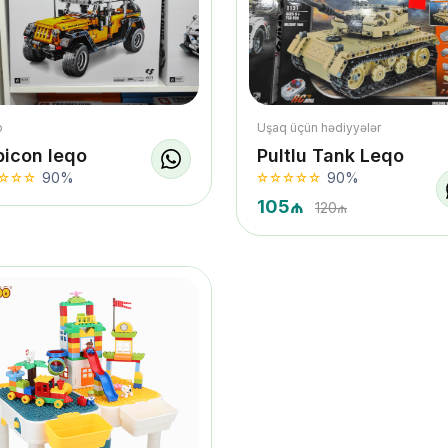
o
Uşaq üçün hədiyyələr
bicon leqo
Pultlu Tank Leqo
90%
90%
105₼
120₼