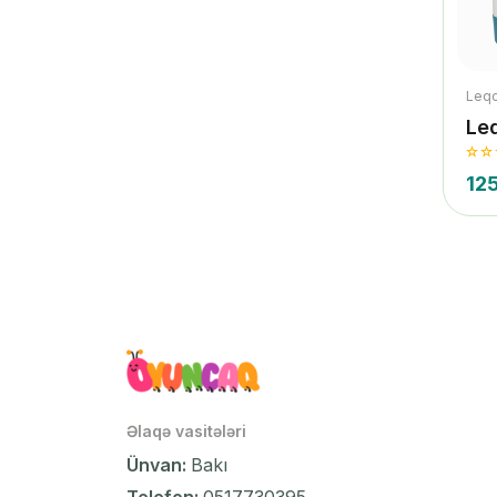
Leq
Le
12
Əlaqə vasitələri
Ünvan:
Bakı