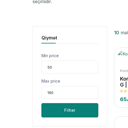
seçimidir.
10
məhs
Qiymət
Min price
Kons
Kon
Max price
G |
65
Filter