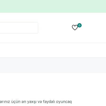
0
qlarınız üçün ən yaxşı və faydalı oyuncaq