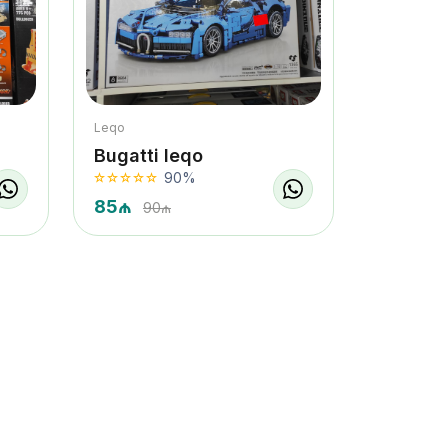
Leqo
Bugatti leqo
90%
85₼
90₼