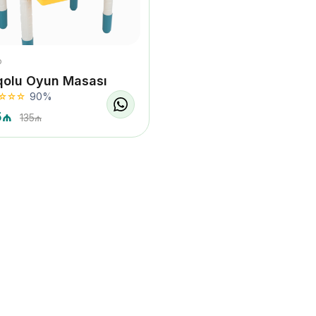
o
qolu Oyun Masası
90%
5₼
135₼