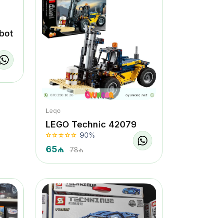
bot
Leqo
LEGO Technic 42079
90%
65₼
78₼