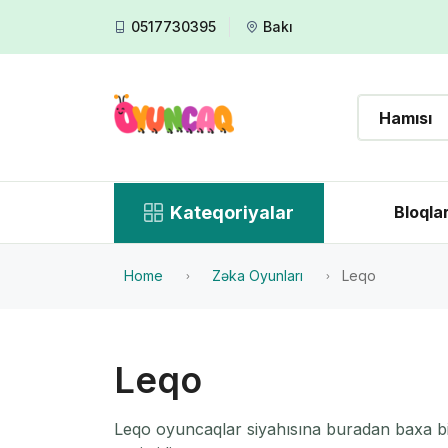
0517730395
Bakı
Kateqoriyalar
Bloqla
Home
Zəka Oyunları
Leqo
Leqo
Leqo oyuncaqlar siyahısına buradan baxa bilə