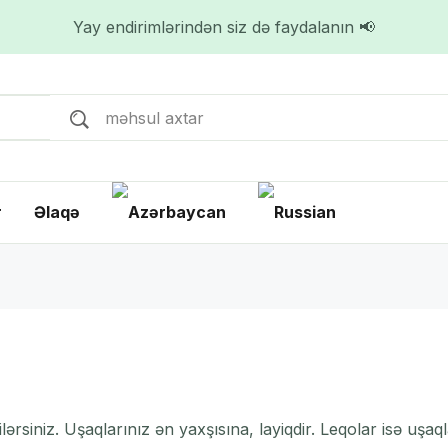
Yay endirimlərindən siz də faydalanın 📢
r
Əlaqə
rsiniz. Uşaqlarınız ən yaxşısına, layiqdir. Leqolar isə uşa