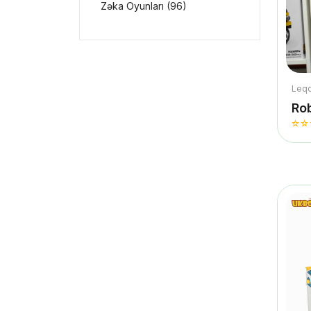
Zəka Oyunları (96)
Leq
Ro