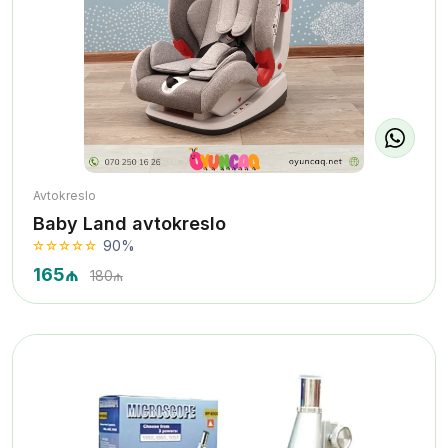
Avtokreslo
Baby Land avtokreslo
90%
165₼
180₼