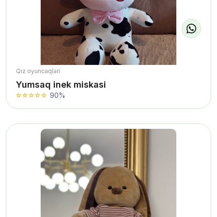
Qız oyuncaqlari
Yumsaq inek miskasi
90%