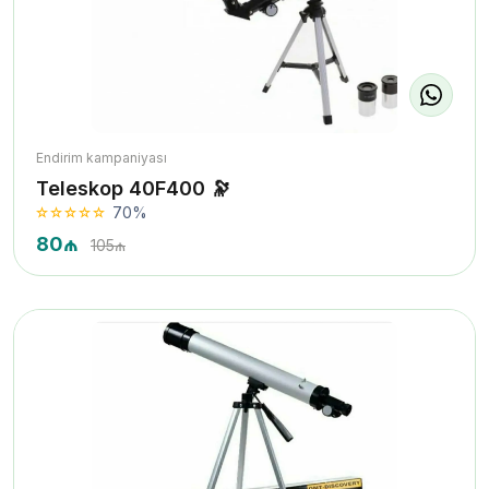
Endirim kampaniyası
Teleskop 40F400 🔭
70%
80₼
105₼