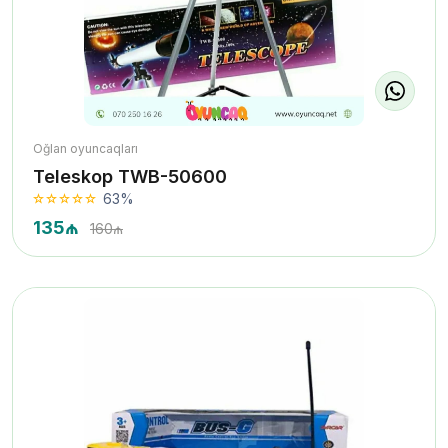
Oğlan oyuncaqları
Teleskop TWB-50600
63%
135₼
160₼