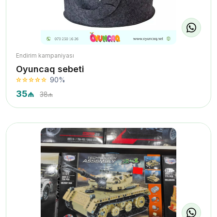
Endirim kampaniyası
Oyuncaq sebeti
90%
35₼
38₼