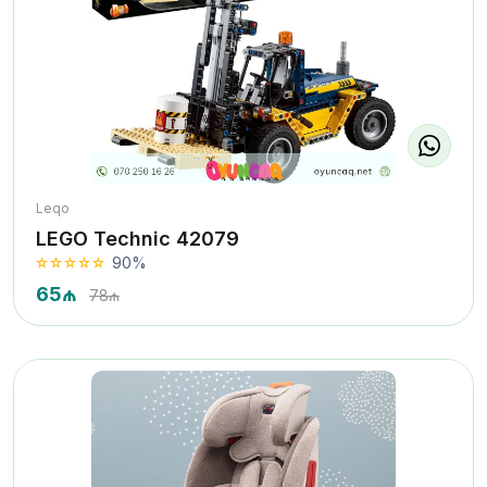
Leqo
LEGO Technic 42079
90%
65₼
78₼