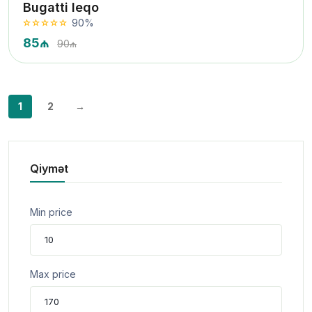
Bugatti leqo
90%
85₼
90₼
1
2
→
Qiymət
Min price
Max price