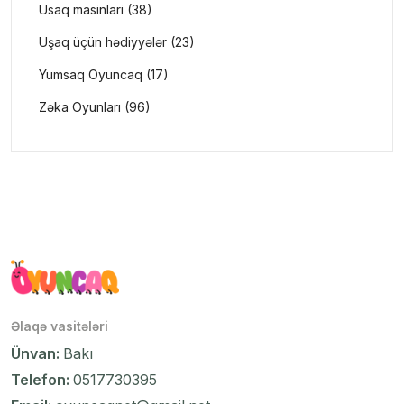
Usaq masinlari (38)
Uşaq üçün hədiyyələr (23)
Yumsaq Oyuncaq (17)
Zəka Oyunları (96)
Əlaqə vasitələri
Ünvan:
Bakı
Telefon:
0517730395