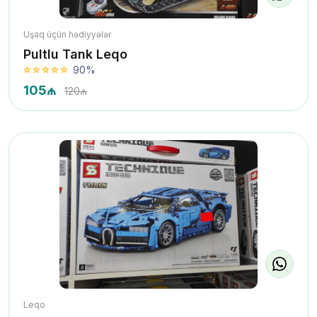
Uşaq üçün hədiyyələr
Pultlu Tank Leqo
90%
105₼
120₼
Leqo