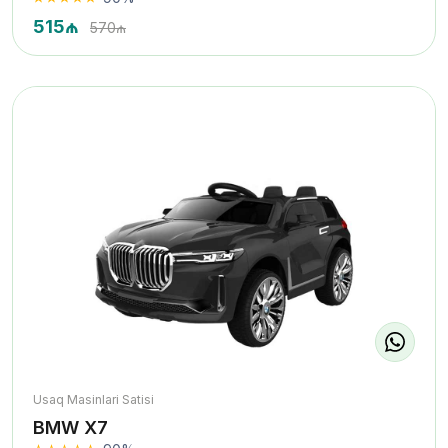
515₼
570₼
Usaq Masinlari Satisi
BMW X7