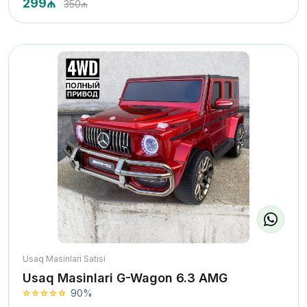
299₼
350₼
Usaq Masinlari Satisi
Usaq Masinlari G-Wagon 6.3 AMG
90%