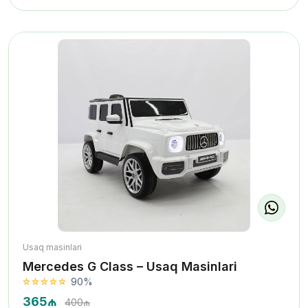
Usaq masinlari
Mercedes G Class – Usaq Masinlari
90%
365₼
400₼