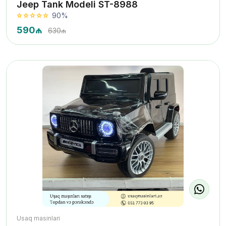
Jeep Tank Modeli ST-8988
90%
590₼
630₼
Usaq masinlari