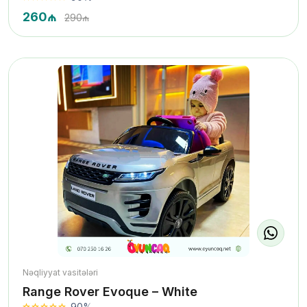
260₼
290₼
Nəqliyyat vasitələri
Range Rover Evoque – White
90%