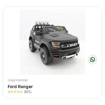
Usaq masinlari
Ford Ranger
90%