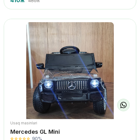
410₼
480₼
Usaq masinlari
Mercedes GL Mini
90%