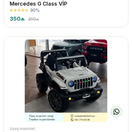
Mercedes G Class VİP
90%
350₼
400₼
Usaq masinlari