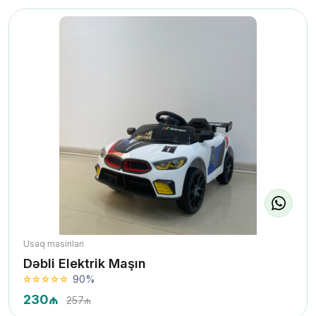
Usaq masinlari
Dəbli Elektrik Maşın
90%
230₼
257₼