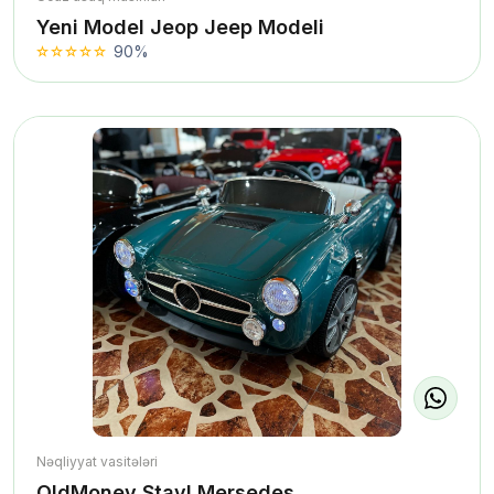
Yeni Model Jeop Jeep Modeli
90%
Nəqliyyat vasitələri
OldMoney Stayl Mersedes