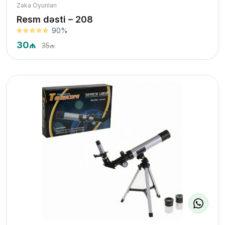
Zəka Oyunları
Resm dəsti – 208
90%
30₼
35₼