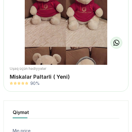
Uşaq üçün hədiyyələr
Miskalar Paltarli ( Yeni)
90%
Qiymət
Min price