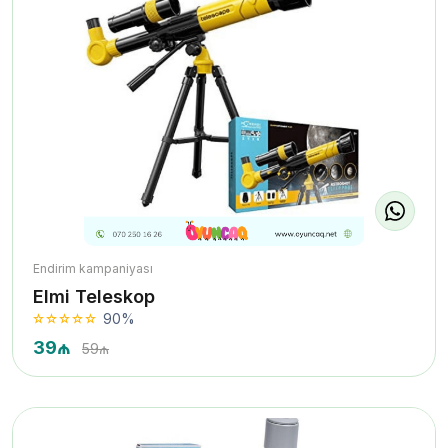
Endirim kampaniyası
Elmi Teleskop
90%
39₼
59₼