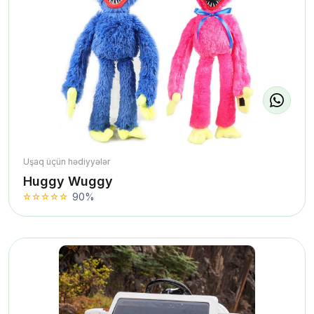
Uşaq üçün hədiyyələr
Huggy Wuggy
90%