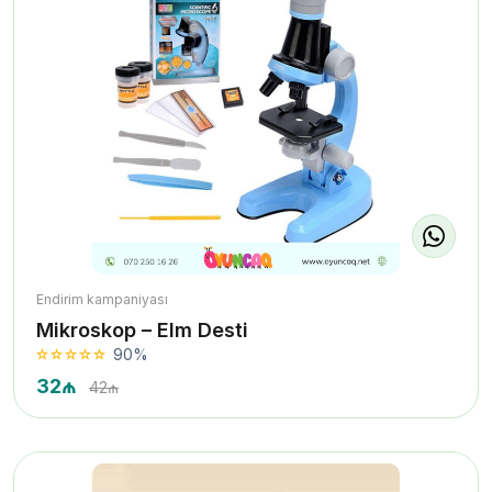
Endirim kampaniyası
Mikroskop – Elm Desti
90%
32₼
42₼