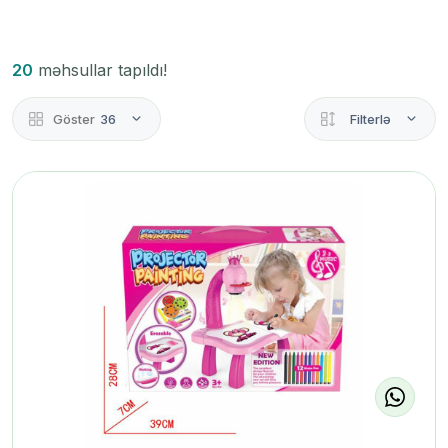
20
məhsullar tapıldı!
Göster
36
Filterlə