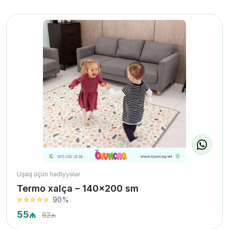
Uşaq üçün hədiyyələr
Termo xalça – 140×200 sm
90%
55₼
62₼