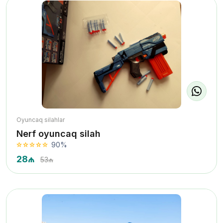
Oyuncaq silahlar
Nerf oyuncaq silah
90%
28₼
53₼