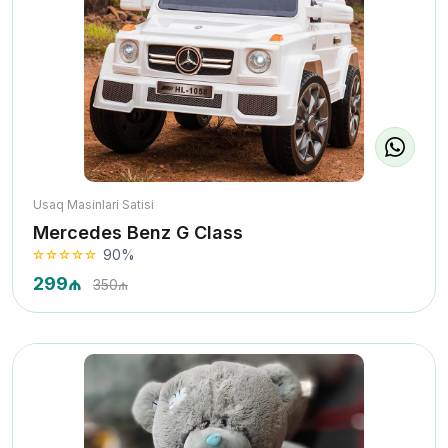
Usaq Masinlari Satisi
Mercedes Benz G Class
90%
299₼
350₼