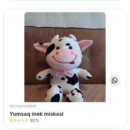
Qız oyuncaqlari
Yumsaq inek miskasi
90%