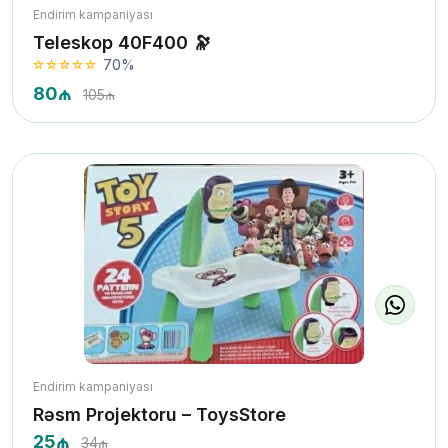
Endirim kampaniyası
Teleskop 40F400 🔭
70%
80₼
105₼
Endirim kampaniyası
Rəsm Projektoru – ToysStore
25₼
34₼