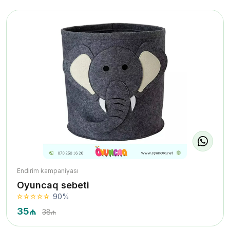
Endirim kampaniyası
Oyuncaq sebeti
90%
35₼
38₼