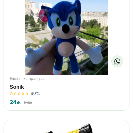
Endirim kampaniyası
Sonik
90%
24₼
28₼