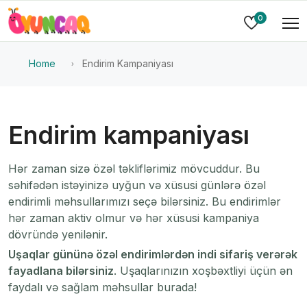
0
Home
Endirim Kampaniyası
Endirim kampaniyası
Hər zaman sizə özəl təkliflərimiz mövcuddur. Bu
səhifədən istəyinizə uyğun və xüsusi günlərə özəl
endirimli məhsullarımızı seçə bilərsiniz. Bu endirimlər
hər zaman aktiv olmur və hər xüsusi kampaniya
dövründə yenilənir.
Uşaqlar gününə özəl endirimlərdən indi sifariş verərək
fayadlana bilərsiniz
. Uşaqlarınızın xoşbəxtliyi üçün ən
faydalı və sağlam məhsullar burada!