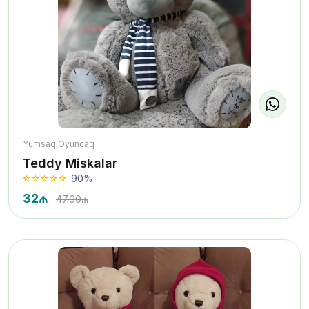
Yumsaq Oyuncaq
Teddy Miskalar
90%
32₼
47.90₼