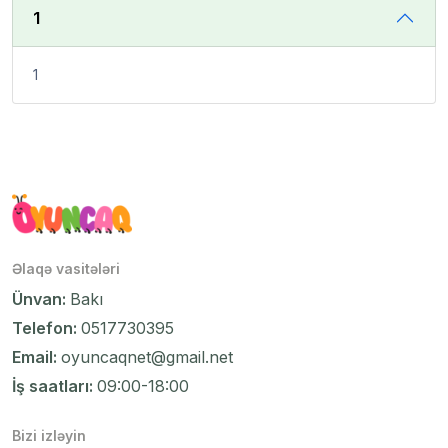
1
1
Əlaqə vasitələri
Ünvan:
Bakı
Telefon:
0517730395
Email:
oyuncaqnet@gmail.net
İş saatları:
09:00-18:00
Bizi izləyin