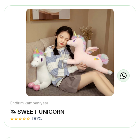
Endirim kampaniyası
🦄 SWEET UNICORN
90%