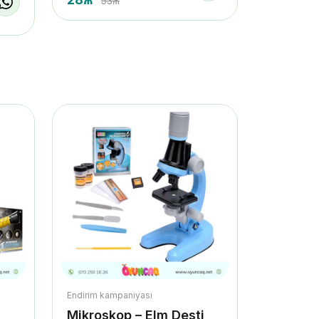
53₼
Endirim kampaniyası
Mikroskop – Elm Desti