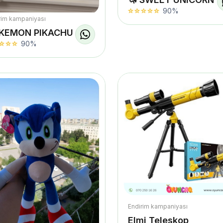
90%
rim kampaniyası
KEMON PIKACHU
90%
Endirim kampaniyası
Elmi Teleskop