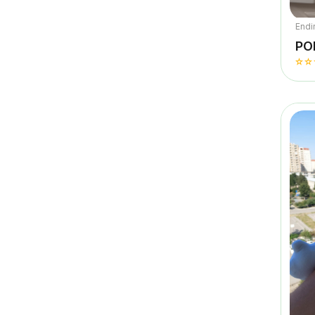
Endi
PO