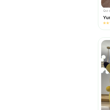
Qız 
Yu