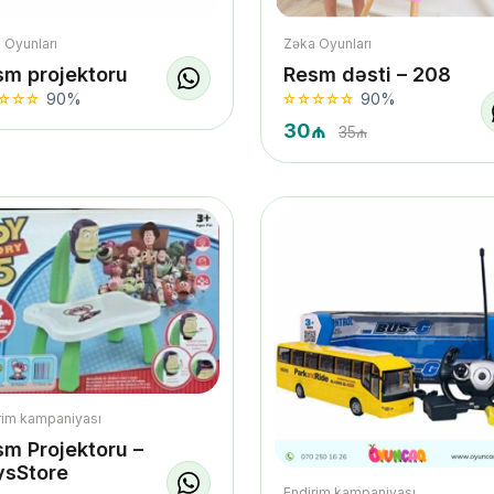
 Oyunları
Zəka Oyunları
sm projektoru
Resm dəsti – 208
90%
90%
30₼
35₼
rim kampaniyası
m Projektoru –
ysStore
Endirim kampaniyası