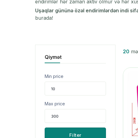
endirimlər hər zaman aktiv olmur və hər xü
Uşaqlar gününə özəl endirimlərdən indi sifa
burada!
20
məh
Qiymət
Min price
Max price
Filter