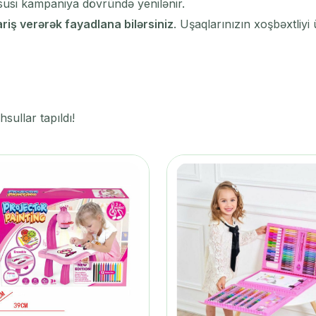
susi kampaniya dövründə yenilənir.
riş verərək fayadlana bilərsiniz
. Uşaqlarınızın xoşbəxtliy
sullar tapıldı!