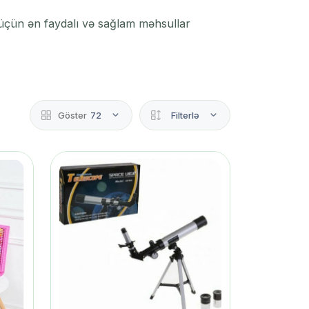
i üçün ən faydalı və sağlam məhsullar
Göster
72
Filterlə