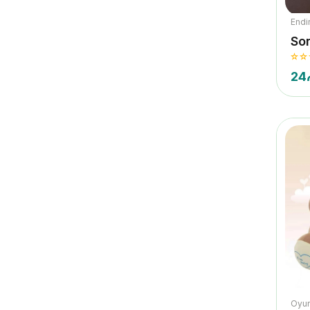
Endi
So
24
Oyun