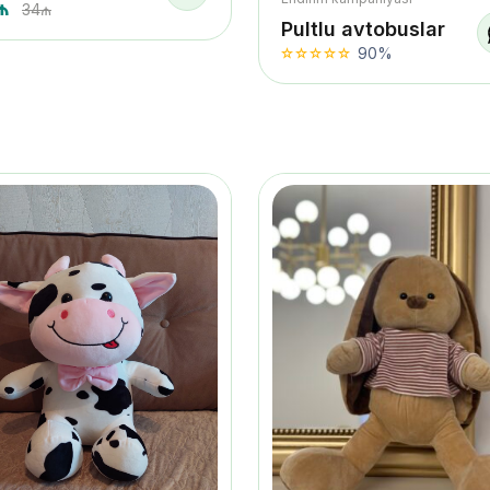
₼
34₼
Pultlu avtobuslar
90%