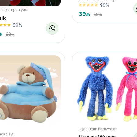
90%
rim kampaniyası
39₼
59₼
nik
90%
₼
28₼
Uşaq üçün hədiyyələr
caq ayi