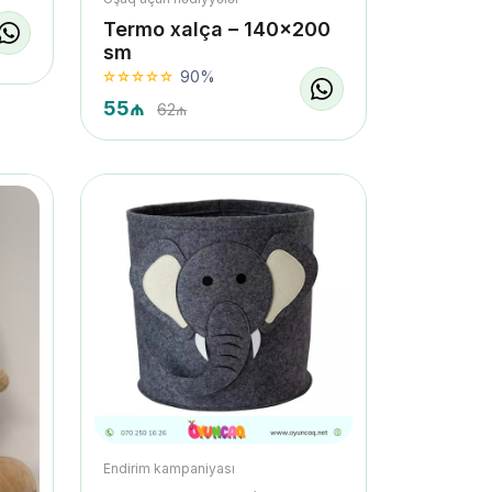
Termo xalça – 140×200
sm
90%
55₼
62₼
Endirim kampaniyası