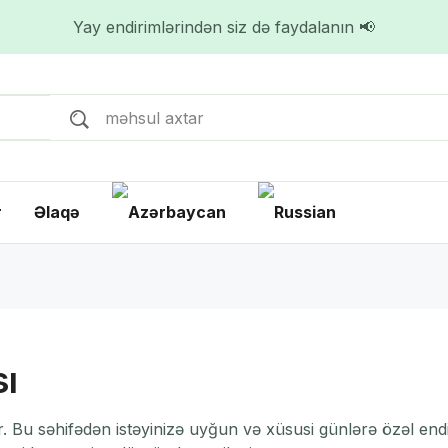
Yay endirimlərindən siz də faydalanın 📢
r
Əlaqə
ı
 Bu səhifədən istəyinizə uyğun və xüsusi günlərə özəl endir