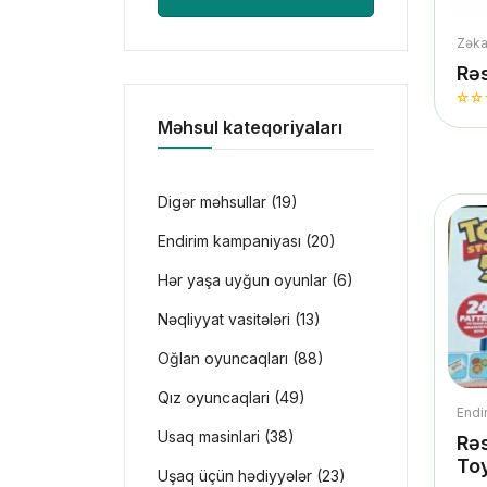
Zəka
Rə
Məhsul kateqoriyaları
Digər məhsullar (19)
Endirim kampaniyası (20)
Hər yaşa uyğun oyunlar (6)
Nəqliyyat vasitələri (13)
Oğlan oyuncaqları (88)
Qız oyuncaqlari (49)
Endi
Usaq masinlari (38)
Rəs
To
Uşaq üçün hədiyyələr (23)