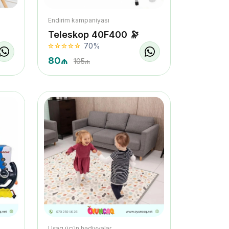
Endirim kampaniyası
Teleskop 40F400 🔭
70%
80₼
105₼
Uşaq üçün hədiyyələr