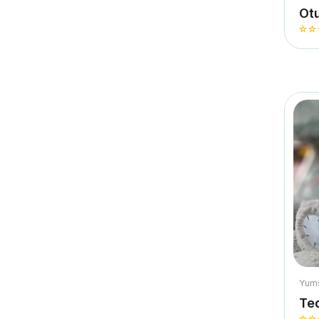
Ot
Yum
Te