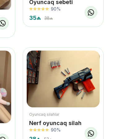
Oyuncaq sebeti
90%
35₼
38₼
Oyuncaq silahlar
Nerf oyuncaq silah
90%
28₼