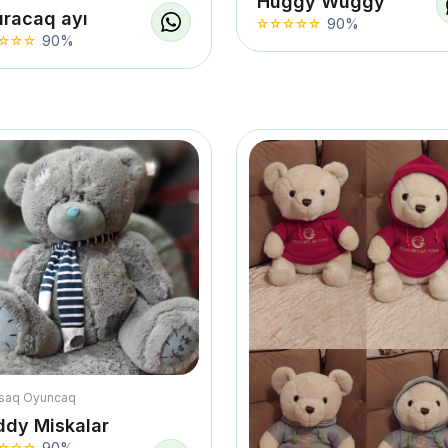
Huggy Wuggy
uracaq ayı
90%
90%
saq Oyuncaq
ddy Miskalar
90%