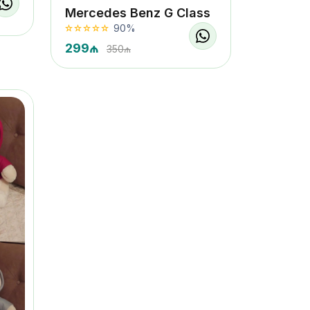
Mercedes Benz G Class
90%
299₼
350₼