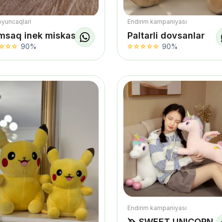
oyuncaqlari
Endirim kampaniyası
msaq inek miskasi
Paltarli dovsanlar
90%
90%
Endirim kampaniyası
🦄 SWEET UNICORN