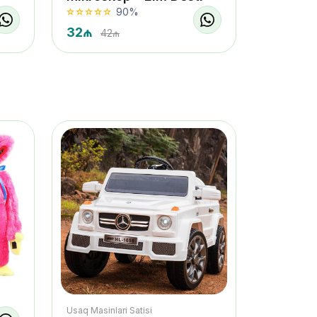
90%
32₼
42₼
Usaq Masinlari Satisi