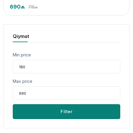
690₼
715₼
Qiymət
Min price
Max price
Filter