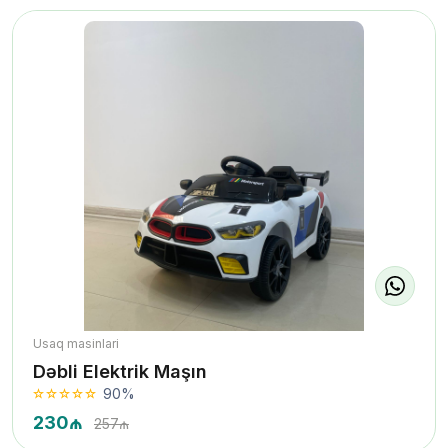
Usaq masinlari
Dəbli Elektrik Maşın
90%
230₼
257₼