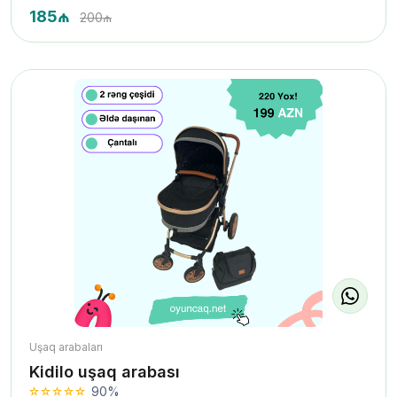
185₼
200₼
Uşaq arabaları
Kidilo uşaq arabası
90%