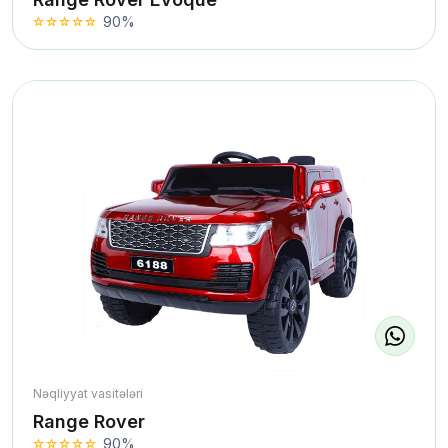
90%
Nəqliyyat vasitələri
Range Rover
90%