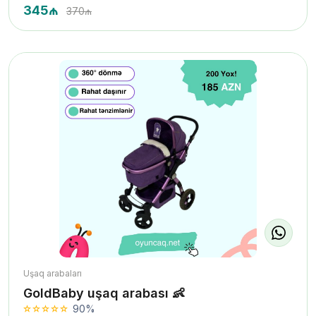
345₼
370₼
Uşaq arabaları
GoldBaby uşaq arabası 👶
90%