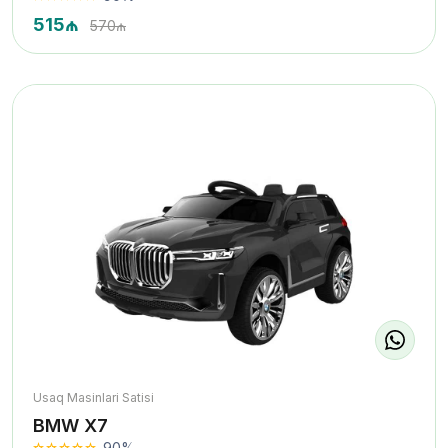
515₼
570₼
Usaq Masinlari Satisi
BMW X7
90%