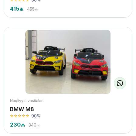
415₼
455₼
Nəqliyyat vasitələri
BMW M8
90%
230₼
340₼