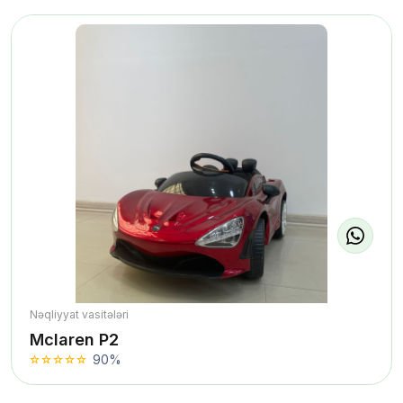
Nəqliyyat vasitələri
Mclaren P2
90%