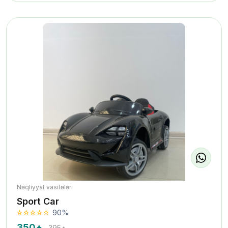
Nəqliyyat vasitələri
Sport Car
90%
350₼
395₼