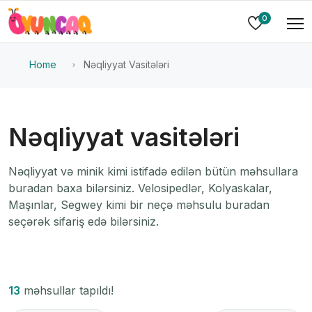
0
Home
Nəqliyyat Vasitələri
Nəqliyyat vasitələri
Nəqliyyat və minik kimi istifadə edilən bütün məhsullara
buradan baxa bilərsiniz. Velosipedlər, Kolyaskalar,
Maşınlar, Segwey kimi bir neçə məhsulu buradan
seçərək sifariş edə bilərsiniz.
13
məhsullar tapıldı!