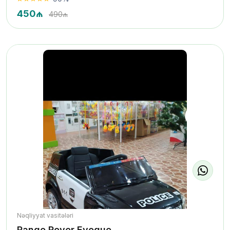
450₼
490₼
Nəqliyyat vasitələri
Range Rover Evoque