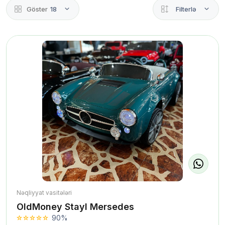
Göster
18
Filterlə
Nəqliyyat vasitələri
OldMoney Stayl Mersedes
90%