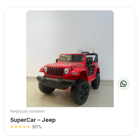
Nəqliyyat vasitələri
SuperCar – Jeep
90%