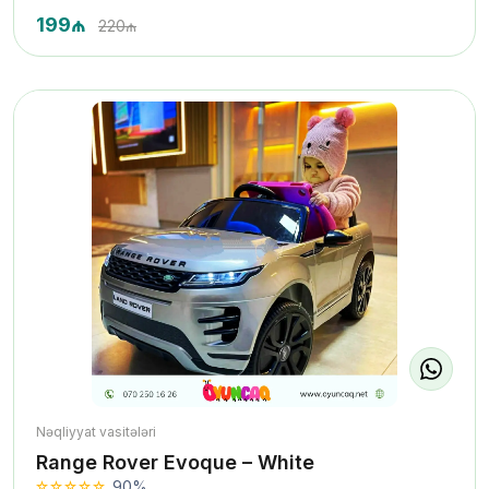
199₼
220₼
Nəqliyyat vasitələri
Range Rover Evoque – White
90%