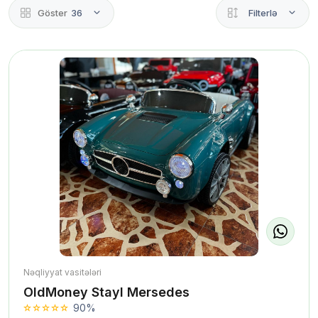
Göster
36
Filterlə
Nəqliyyat vasitələri
OldMoney Stayl Mersedes
90%