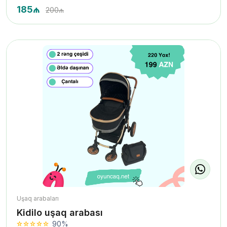
185₼
200₼
Uşaq arabaları
Kidilo uşaq arabası
90%