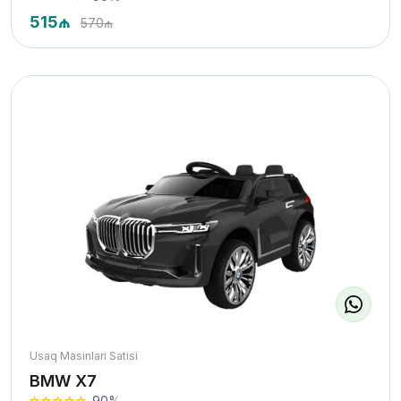
515₼
570₼
Usaq Masinlari Satisi
BMW X7
90%