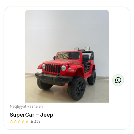
Nəqliyyat vasitələri
SuperCar – Jeep
90%