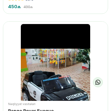
450₼
490₼
Nəqliyyat vasitələri
Range Rover Evoque