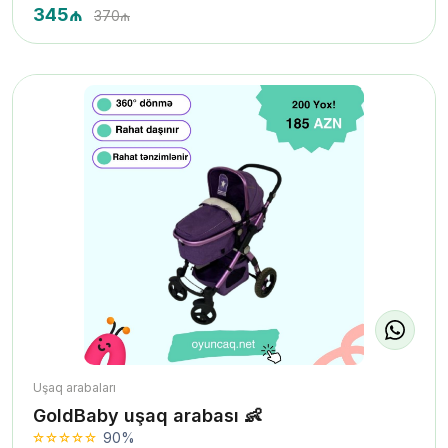
345₼
370₼
Uşaq arabaları
GoldBaby uşaq arabası 👶
90%