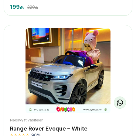
199₼
220₼
Nəqliyyat vasitələri
Range Rover Evoque – White
90%