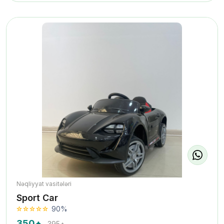
Nəqliyyat vasitələri
Sport Car
90%
350₼
395₼