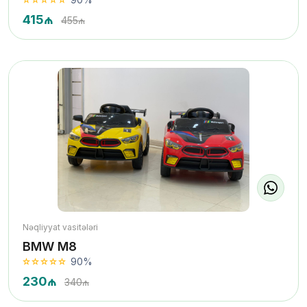
415₼
455₼
Nəqliyyat vasitələri
BMW M8
90%
230₼
340₼