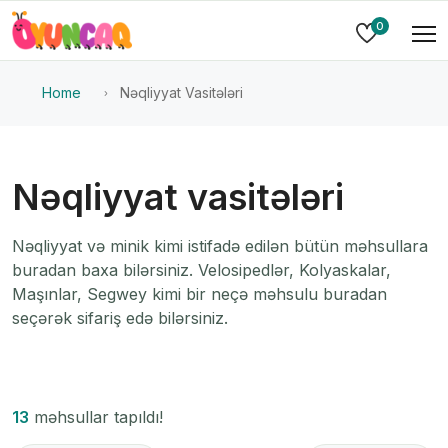
0
Home
Nəqliyyat Vasitələri
Nəqliyyat vasitələri
Nəqliyyat və minik kimi istifadə edilən bütün məhsullara
buradan baxa bilərsiniz. Velosipedlər, Kolyaskalar,
Maşınlar, Segwey kimi bir neçə məhsulu buradan
seçərək sifariş edə bilərsiniz.
13
məhsullar tapıldı!