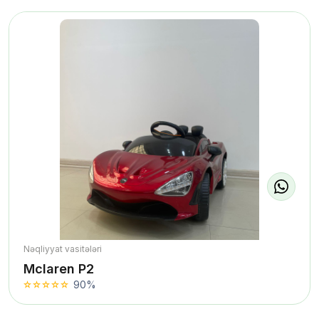
Nəqliyyat vasitələri
Mclaren P2
90%