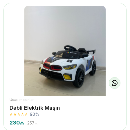
Usaq masinlari
Dəbli Elektrik Maşın
90%
230₼
257₼