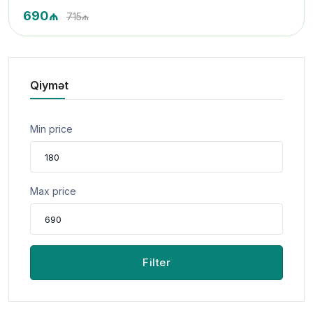
690₼
715₼
Qiymət
Min price
Max price
Filter