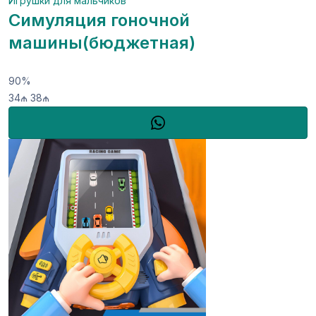
Игрушки для мальчиков
Симуляция гоночной
машины(бюджетная)
90%
34₼
38₼