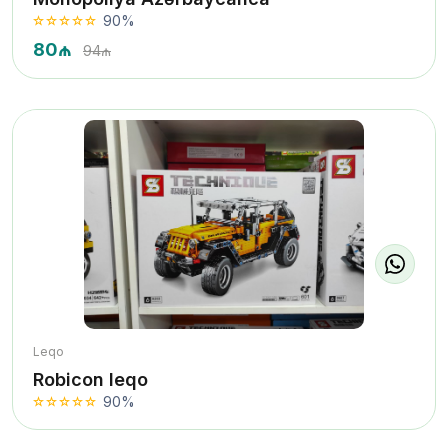
90%
80₼
94₼
Leqo
Robicon leqo
90%