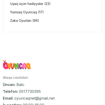
Uşaq üçün hədiyyələr (23)
Yumsaq Oyuncaq (17)
Zəka Oyunları (96)
Əlaqə vasitələri
Ünvan:
Bakı
Telefon:
0517730395
Email:
oyuncaqnet@gmail.net
İş saatları:
09:00-18:00