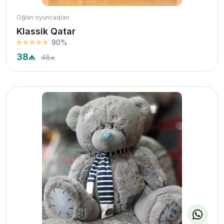
Oğlan oyuncaqları
Klassik Qatar
90%
38₼
48₼