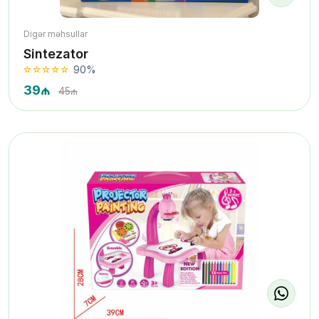
Digər məhsullar
Sintezator
90%
39₼
45₼