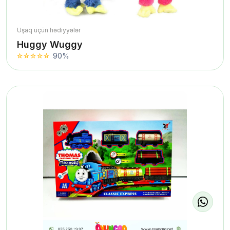
Uşaq üçün hədiyyələr
Huggy Wuggy
90%