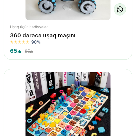
Uşaq üçün hədiyyələr
360 dərəcə uşaq maşını
90%
65₼
85₼