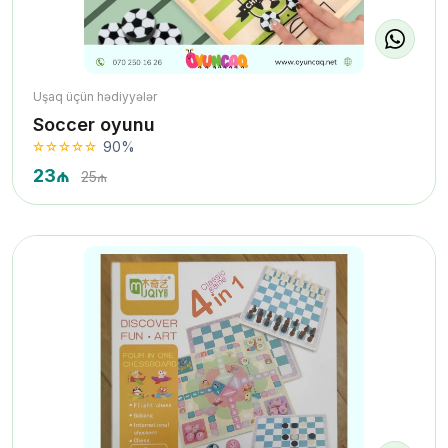
Uşaq üçün hədiyyələr
Soccer oyunu
90%
23₼
25₼