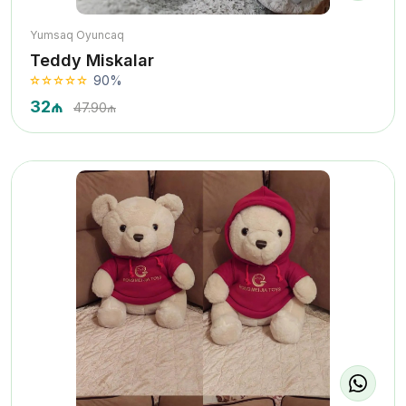
Yumsaq Oyuncaq
Teddy Miskalar
90%
32₼
47.90₼