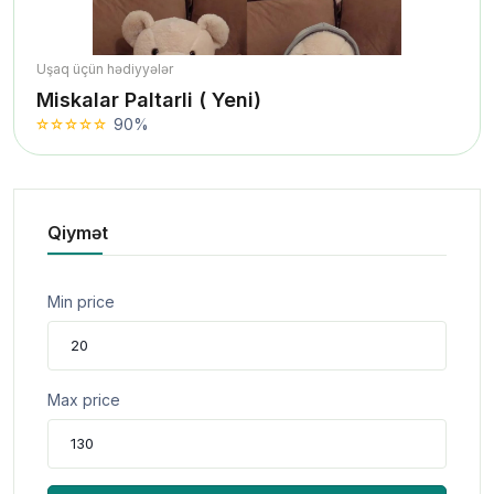
Uşaq üçün hədiyyələr
Miskalar Paltarli ( Yeni)
90%
Qiymət
Min price
Max price