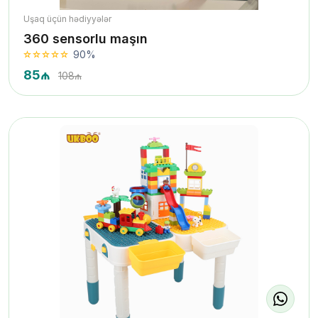
Uşaq üçün hədiyyələr
360 sensorlu maşın
90%
85₼
108₼