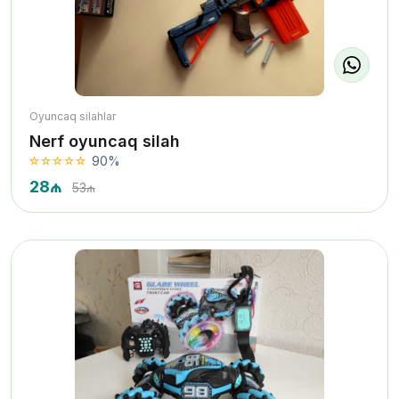
Oyuncaq silahlar
Nerf oyuncaq silah
90%
28₼
53₼