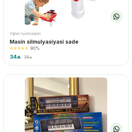
Oğlan oyuncaqları
Masin silmulyasiyasi sade
90%
34₼
38₼