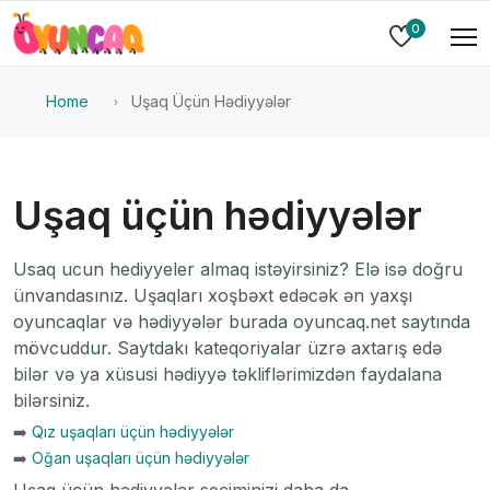
0
Home
Uşaq Üçün Hədiyyələr
Uşaq üçün hədiyyələr
Usaq ucun hediyyeler almaq istəyirsiniz? Elə isə doğru
ünvandasınız. Uşaqları xoşbəxt edəcək ən yaxşı
oyuncaqlar və hədiyyələr burada oyuncaq.net saytında
mövcuddur. Saytdakı kateqoriyalar üzrə axtarış edə
bilər və ya xüsusi hədiyyə təkliflərimizdən faydalana
bilərsiniz.
➡️
Qız uşaqları üçün hədiyyələr
➡️
Oğan uşaqları üçün hədiyyələr