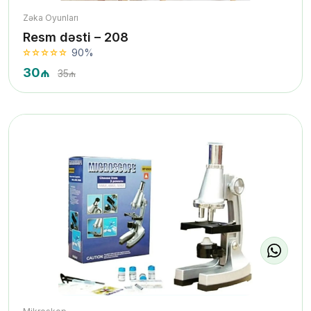
Zəka Oyunları
Resm dəsti – 208
90%
30₼
35₼