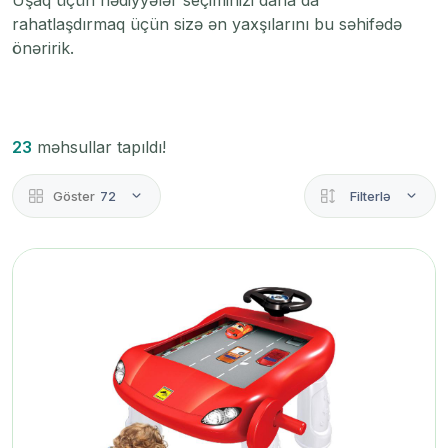
Uşaq üçün hədiyyələr seçiminizi daha da
rahatlaşdırmaq üçün sizə ən yaxşılarını bu səhifədə
önəririk.
23
məhsullar tapıldı!
Göster
72
Filterlə