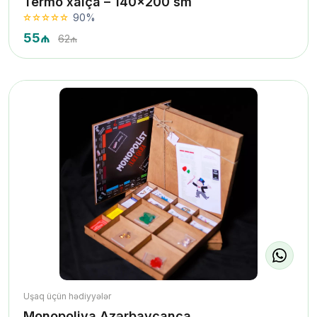
Termo xalça – 140×200 sm
90%
55₼
62₼
Uşaq üçün hədiyyələr
Monopoliya Azərbaycanca