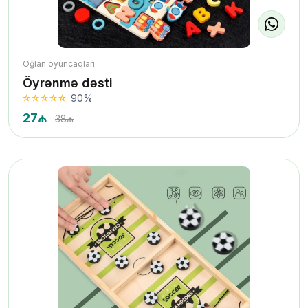
Oğlan oyuncaqları
Öyrənmə dəsti
90%
27₼
38₼