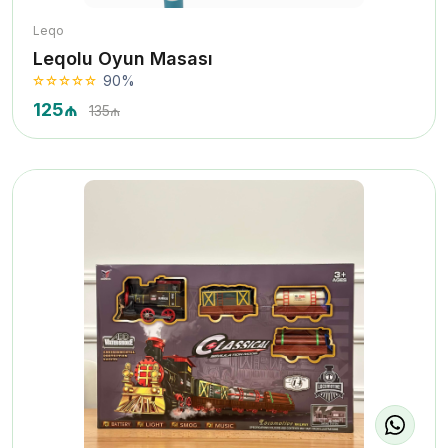
Leqo
Leqolu Oyun Masası
90%
125₼
135₼