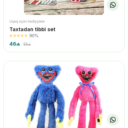
Uşaq üçün hədiyyələr
Taxtadan tibbi set
90%
46₼
55₼