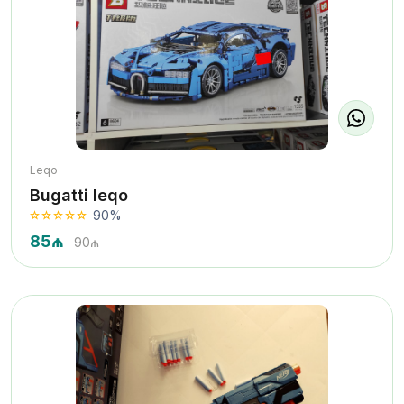
Leqo
Bugatti leqo
90%
85₼
90₼