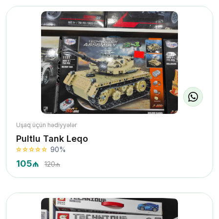
Uşaq üçün hədiyyələr
Pultlu Tank Leqo
90%
105₼
120₼